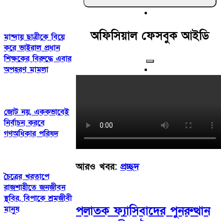
অফিসিয়াল ফেসবুক আইডি
মান্দায় ছাত্রীকে বিয়ে
করে ভাইরাল প্রধান
শিক্ষকের বিরুদ্ধে এবার
অপহরণ মামলা
জোট নয়, এককভাবেই
নির্বাচন করবে
গণঅধিকার পরিষদ
আরও খবর:
প্রচ্ছদ
চৈত্রের খরতাপে
রাজশাহীতে জনজীবন
স্থবির, বিপাকে শ্রমজীবী
পলাতক ফ্যাসিবাদের পুনরুত্থান
মানুষ