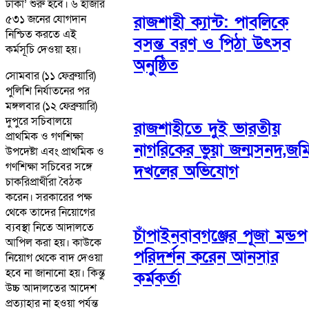
ঢাকা’ শুরু হবে। ৬ হাজার
রাজশাহী ক্যান্ট: পাবলিকে
৫৩১ জনের যোগদান
নিশ্চিত করতে এই
বসন্ত বরণ ও পিঠা উৎসব
কর্মসূচি দেওয়া হয়।
অনুষ্ঠিত
সোমবার (১১ ফেব্রুয়ারি)
পুলিশি নির্যাতনের পর
মঙ্গলবার (১২ ফেব্রুয়ারি)
দুপুরে সচিবালয়ে
রাজশাহীতে দুই ভারতীয়
প্রাথমিক ও গণশিক্ষা
নাগরিকের ভুয়া জন্মসনদ,জম
উপদেষ্টা এবং প্রাথমিক ও
গণশিক্ষা সচিবের সঙ্গে
দখলের অভিযোগ
চাকরিপ্রার্থীরা বৈঠক
করেন। সরকারের পক্ষ
থেকে তাদের নিয়োগের
ব্যবস্থা নিতে আদালতে
চাঁপাইনবাবগঞ্জের পূজা মন্ডপ
আপিল করা হয়। কাউকে
পরিদর্শন করেন আনসার
নিয়োগ থেকে বাদ দেওয়া
হবে না জানানো হয়। কিন্তু
কর্মকর্তা
উচ্চ আদালতের আদেশ
প্রত্যাহার না হওয়া পর্যন্ত