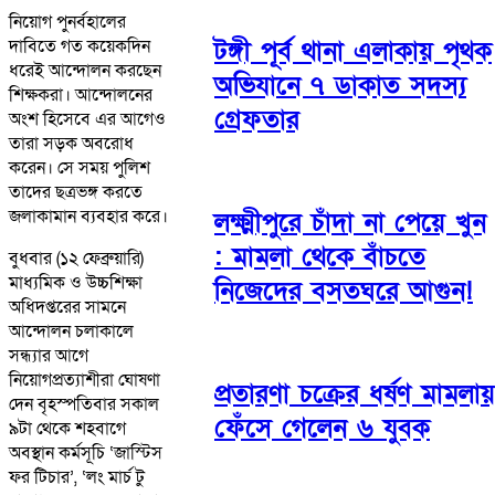
নিয়োগ পুনর্বহালের
দাবিতে গত কয়েকদিন
টঙ্গী পূর্ব থানা এলাকায় পৃথক
ধরেই আন্দোলন করছেন
অভিযানে ৭ ডাকাত সদস্য
শিক্ষকরা। আন্দোলনের
গ্রেফতার
অংশ হিসেবে এর আগেও
তারা সড়ক অবরোধ
করেন। সে সময় পুলিশ
তাদের ছত্রভঙ্গ করতে
জলাকামান ব্যবহার করে।
লক্ষ্মীপুরে চাঁদা না পেয়ে খুন
: মামলা থেকে বাঁচতে
বুধবার (১২ ফেব্রুয়ারি)
মাধ্যমিক ও উচ্চশিক্ষা
নিজেদের বসতঘরে আগুন!
অধিদপ্তরের সামনে
আন্দোলন চলাকালে
সন্ধ্যার আগে
নিয়োগপ্রত্যাশীরা ঘোষণা
প্রতারণা চক্রের ধর্ষণ মামলায়
দেন বৃহস্পতিবার সকাল
ফেঁসে গেলেন ৬ যুবক
৯টা থেকে শহবাগে
অবস্থান কর্মসূচি ‘জাস্টিস
ফর টিচার’, ‘লং মার্চ টু