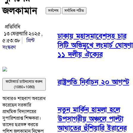
জলকামান
সর্বশেষ
সর্বাধিক পঠিত
প্রতিনিধি
১৩ ফেব্রুয়ারি ২০২৫ ,
ঢাকায় মহাসমাবেশসহ চার
৫:৫৩:৩৮
প্রিন্ট
সিটি অভিমুখে লংমার্চ ঘোষণা
সংস্করণ
১১ দলীয় ঐক্যের
রাষ্ট্রপতি নির্বাচন ২০ আগস্ট
ফটোকার্ড ডাউনলোড করুন
(1080×1080)
আবারও শাহবাগ অবরোধ
করেছেন সরকারি
নতুন মার্কিন হামলা হলে
প্রাথমিক বিদ্যালয়ের
উপসাগরীয় অঞ্চলে পাল্টা
সুপারিশপ্রাপ্ত শিক্ষকরা।
তাদের ছত্রভঙ্গ করতে
আঘাতের হুঁশিয়ারি ইরানের
পুলিশ জলকামান নিক্ষেপ