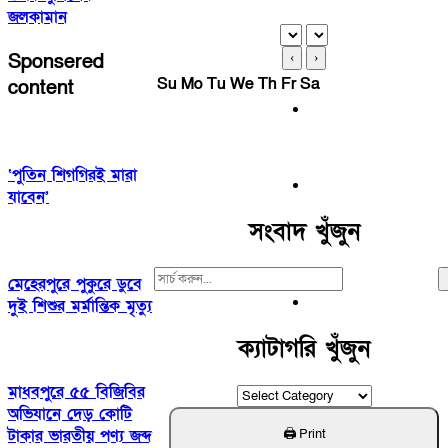
জলকামান
Sponsered
‹
›
Su
Mo
Tu
We
Th
Fr
Sa
content
‘পুতিন শিগগিরই মারা
যাবেন’
সংবাদ খুঁজুন
Search
মেহেরপুরে পুকুরে ডুবে
For:
দুই শিশুর মর্মান্তিক মৃত্যু
ক্যাটাগরি খুঁজুন
মাধবপুরে ৫৫ বিজিবির
ক্যাটাগরি
অভিযানে দেড় কোটি
খুঁজুন
টাকার ভারতীয় পণ্য জব্দ