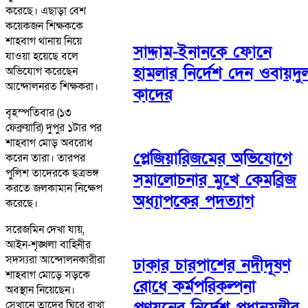
করেছে। এছাড়া বেশ
কয়েকজন শিক্ষককে
শাহবাগ থানায় নিয়ে
সাদ্দাম-ইনানকে ফোনে
যাওয়া হয়েছে বলে
হামলার নির্দেশ দেন ওবায়দু
অভিযোগ করেছেন
আন্দোলনরত শিক্ষকরা।
কাদের
বৃহস্পতিবার (১৩
ফেব্রুয়ারি) দুপুর ১টার পর
শাহবাগ মোড় অবরোধ
প্লেজিয়ারিজমের অভিযোগে
করেন তারা। তারপর
পুলিশ তাদেরকে ছত্রভঙ্গ
সমালোচনার মুখে কেমব্রিজ
করতে জলকামান নিক্ষেপ
অধ্যাপকের পদত্যাগ
করেছে।
সরেজমিন দেখা যায়,
আইন-শৃঙ্খলা বাহিনীর
সদস্যরা আন্দোলনকারীরা
ঢাকার চারপাশের নদীদূষণ
শাহবাগ মোড়ে সড়কে
রোধে কর্মপরিকল্পনা
অবস্থান নিয়েছেন।
প্রণয়নের নির্দেশ প্রধানমন্ত্রীর
সেখানে তাদের ঘিরে রাখা