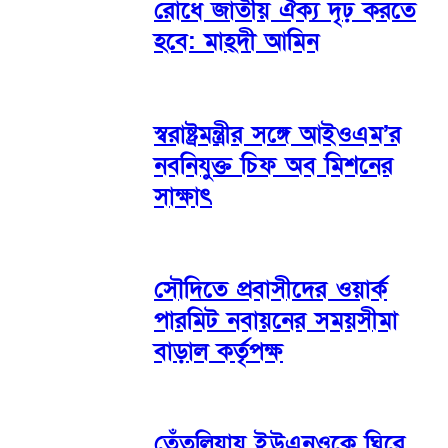
রোধে জাতীয় ঐক্য দৃঢ় করতে
হবে: মাহ্দী আমিন
স্বরাষ্ট্রমন্ত্রীর সঙ্গে আইওএম’র
নবনিযুক্ত চিফ অব মিশনের
সাক্ষাৎ
সৌদিতে প্রবাসীদের ওয়ার্ক
পারমিট নবায়নের সময়সীমা
বাড়াল কর্তৃপক্ষ
তেঁতুলিয়ায় ইউএনওকে ঘিরে