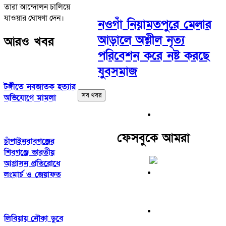
তারা আন্দোলন চালিয়ে
যাওয়ার ঘোষণা দেন।
নওগাঁ নিয়ামতপুরে মেলার
আড়ালে অশ্লীল নৃত্য
আরও খবর
পরিবেশন করে নষ্ট করছে
যুবসমাজ
টঙ্গীতে নবজাতক হত্যার
সব খবর
অভিযোগে মামলা
ফেসবুকে আমরা
চাঁপাইনবাবগঞ্জের
শিবগঞ্জে ভারতীয়
আগ্রাসন প্রতিরোধে
লংমার্চ ও জেয়াফত
লিবিয়ায় নৌকা ডুবে