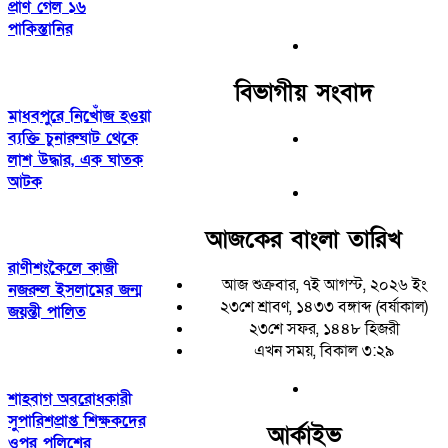
প্রাণ গেল ১৬
পাকিস্তানির
বিভাগীয় সংবাদ
মাধবপুরে নিখোঁজ হওয়া
ব্যক্তি চুনারুঘাট থেকে
লাশ উদ্ধার, এক ঘাতক
আটক
আজকের বাংলা তারিখ
রাণীশংকৈলে কাজী
আজ শুক্রবার, ৭ই আগস্ট, ২০২৬ ইং
নজরুল ইসলামের জন্ম
২৩শে শ্রাবণ, ১৪৩৩ বঙ্গাব্দ (বর্ষাকাল)
জয়ন্তী পালিত
২৩শে সফর, ১৪৪৮ হিজরী
এখন সময়, বিকাল ৩:২৯
শাহবাগ অবরোধকারী
সুপারিশপ্রাপ্ত শিক্ষকদের
আর্কাইভ
ওপর পুলিশের