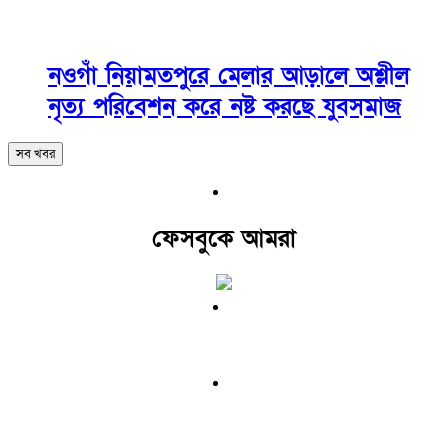
নওগাঁ নিয়ামতপুরে মেলার আড়ালে অশ্লীল
নৃত্য পরিবেশন করে নষ্ট করছে যুবসমাজ
সব খবর
ফেসবুকে আমরা