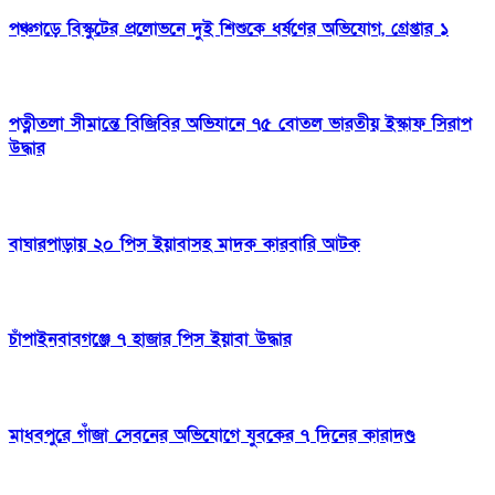
পঞ্চগড়ে বিস্কুটের প্রলোভনে দুই শিশুকে ধর্ষণের অভিযোগ, গ্রেপ্তার ১
পত্নীতলা সীমান্তে বিজিবির অভিযানে ৭৫ বোতল ভারতীয় ইস্কাফ সিরাপ
উদ্ধার
বাঘারপাড়ায় ২০ পিস ইয়াবাসহ মাদক কারবারি আটক
চাঁপাইনবাবগঞ্জে ৭ হাজার পিস ইয়াবা উদ্ধার
মাধবপুরে গাঁজা সেবনের অভিযোগে যুবকের ৭ দিনের কারাদণ্ড