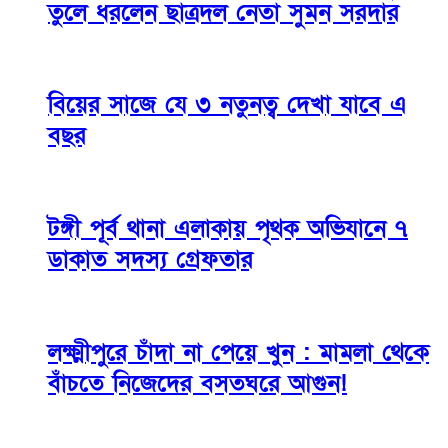
তুলে ধরলেন ছাত্রদল নেতা সুমন সরদার
বিয়ের সাজে যে ৩ নতুনত্ব দেখা যাবে এ
বছর
টঙ্গী পূর্ব থানা এলাকায় পৃথক অভিযানে ৭
ডাকাত সদস্য গ্রেফতার
লক্ষ্মীপুরে চাঁদা না পেয়ে খুন : মামলা থেকে
বাঁচতে নিজেদের বসতঘরে আগুন!