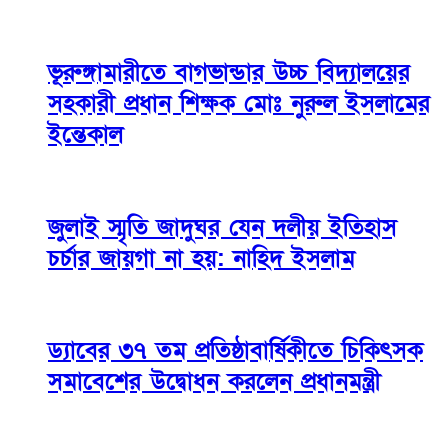
ভূরুঙ্গামারীতে বাগভান্ডার উচ্চ বিদ্যালয়ের
সহকারী প্রধান শিক্ষক মোঃ নুরুল ইসলামের
ইন্তেকাল
জুলাই স্মৃতি জাদুঘর যেন দলীয় ইতিহাস
চর্চার জায়গা না হয়: নাহিদ ইসলাম
ড্যাবের ৩৭ তম প্রতিষ্ঠাবার্ষিকীতে চিকিৎসক
সমাবেশের উদ্বোধন করলেন প্রধানমন্ত্রী