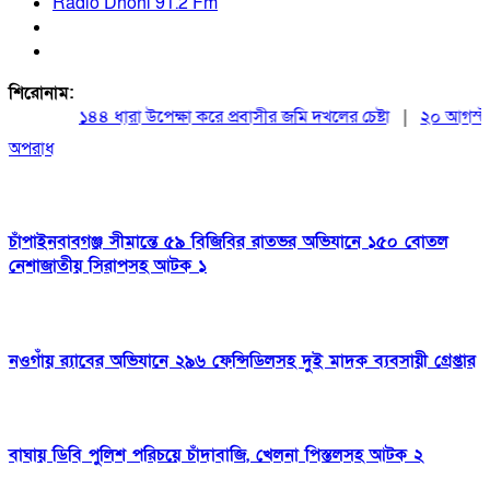
Radio Dhoni 91.2 Fm
শিরোনাম:
১৪৪ ধারা উপেক্ষা করে প্রবাসীর জমি দখলের চেষ্টা
|
২০ আগস্ট রাষ্ট
অপরাধ
চাঁপাইনবাবগঞ্জ সীমান্তে ৫৯ বিজিবির রাতভর অভিযানে ১৫০ বোতল
নেশাজাতীয় সিরাপসহ আটক ১
নওগাঁয় র‌্যাবের অভিযানে ২৯৬ ফেন্সিডিলসহ দুই মাদক ব্যবসায়ী গ্রেপ্তার
বাঘায় ডিবি পুলিশ পরিচয়ে চাঁদাবাজি, খেলনা পিস্তলসহ আটক ২