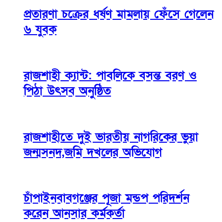
প্রতারণা চক্রের ধর্ষণ মামলায় ফেঁসে গেলেন
৬ যুবক
রাজশাহী ক্যান্ট: পাবলিকে বসন্ত বরণ ও
পিঠা উৎসব অনুষ্ঠিত
রাজশাহীতে দুই ভারতীয় নাগরিকের ভুয়া
জন্মসনদ,জমি দখলের অভিযোগ
চাঁপাইনবাবগঞ্জের পূজা মন্ডপ পরিদর্শন
করেন আনসার কর্মকর্তা