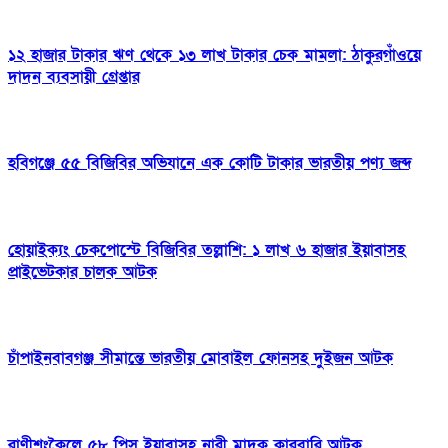
১২ হাজার টাকার ঋণ থেকে ১৩ লাখ টাকার চেক মামলা: ঠাকুরগাঁওয়ে
দাদন ব্যবসায়ী গ্রেপ্তার
হবিগঞ্জে ৫৫ বিজিবির অভিযানে এক কোটি টাকার ভারতীয় পণ্য জব্দ
হোয়াইক্যং চেকপোস্টে বিজিবির তল্লাশি: ১ লাখ ৬ হাজার ইয়াবাসহ
প্রাইভেটকার চালক আটক
চাঁপাইনবাবগঞ্জ সীমান্তে ভারতীয় মোবাইল ফোনসহ দুইজন আটক
রাণীশংকৈলে ৫৮ পিস ইয়াবাসহ নারী মাদক কারবারি আটক