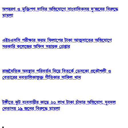
অপহরণ ও মুক্তিপণ দাবির অভিযোগে সাংবাদিকসহ দু’জনের বিরুদ্ধে
মামলা
এইচএসসি পরীক্ষার ফরম ফিলাপের টাকা আত্মসাতের অভিযোগে
সরকারি কলেজের অফিস সহায়ক গ্রেপ্তার
রাজনৈতিক অবস্থান পরিবর্তন নিয়ে বিতর্কে ডেসকো প্রকৌশলী ও
বেতারের নবতালিকাভুক্ত গীতিকার সাকিল খান
টঙ্গীতে ঝুট ব্যবসায়ীর কাছে ২০ লাখ টাকা চাঁদার অভিযোগ, যুবদল
নেতাসহ ১৯ জনের বিরুদ্ধে মামলা
পরবর্তী