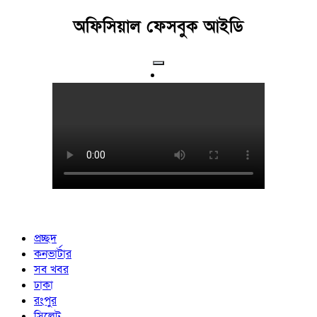
অফিসিয়াল ফেসবুক আইডি
প্রচ্ছদ
কনভার্টার
সব খবর
ঢাকা
রংপুর
সিলেট