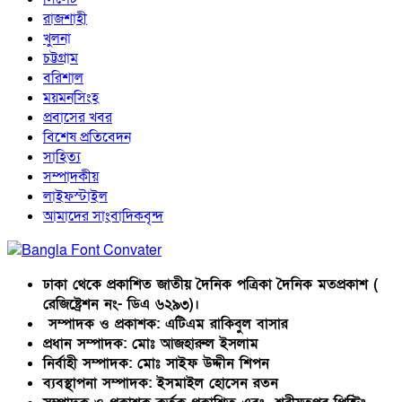
রাজশাহী
খুলনা
চট্টগ্রাম
বরিশাল
ময়মনসিংহ
প্রবাসের খবর
বিশেষ প্রতিবেদন
সাহিত্য
সম্পাদকীয়
লাইফস্টাইল
আমাদের সাংবাদিকবৃন্দ
ঢাকা থেকে প্রকাশিত জাতীয় দৈনিক পত্রিকা দৈনিক মতপ্রকাশ (
রেজিষ্ট্রেশন নং- ডিএ ৬২৯৩)।
সম্পাদক ও প্রকাশক: এটিএম রাকিবুল বাসার
প্রধান সম্পাদক: মোঃ আজহারুল ইসলাম
নির্বাহী সম্পাদক: মোঃ সাইফ উদ্দীন শিপন
ব্যবস্থাপনা সম্পাদক: ইসমাইল হোসেন রতন