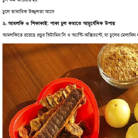
চুলে স্বাভাবিক উজ্জ্বলতা আসে
২. আমলকি ও শিকাকাই: পাকা চুল কমাতে আয়ুর্বেদিক উপায়
আমলকিতে রয়েছে প্রচুর ভিটামিন সি ও অ্যান্টি-অক্সিড্যান্ট, যা চুলের মেলান