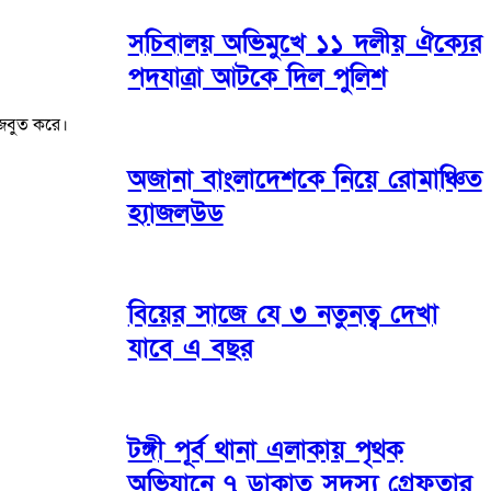
সচিবালয় অভিমুখে ১১ দলীয় ঐক্যের
পদযাত্রা আটকে দিল পুলিশ
 মজবুত করে।
অজানা বাংলাদেশকে নিয়ে রোমাঞ্চিত
হ্যাজলউড
বিয়ের সাজে যে ৩ নতুনত্ব দেখা
যাবে এ বছর
টঙ্গী পূর্ব থানা এলাকায় পৃথক
অভিযানে ৭ ডাকাত সদস্য গ্রেফতার