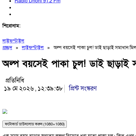
Radio Dhoni 91.2 Fm
শিরোনাম:
লাইফস্টাইল
প্রচ্ছদ
»
লাইফস্টাইল
»
অল্প বয়সেই পাকা চুল! ডাই ছাড়াই সমাধান মি
অল্প বয়সেই পাকা চুল! ডাই ছাড়াই
প্রতিনিধি
১৯ মে ২০২৬ , ১২:৩৯:৩৮
প্রিন্ট সংস্করণ
ফটোকার্ড ডাউনলোড করুন (1080×1080)
এক সময় বয়স বাড়ার অন্যতম লক্ষণ হিসেবে ধরা হতো পাকা চুল। কিন্তু এখন