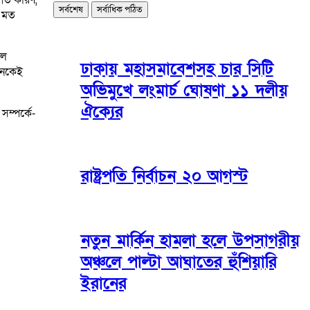
সর্বশেষ
সর্বাধিক পঠিত
ে মত
াল
ঢাকায় মহাসমাবেশসহ চার সিটি
অনেকেই
অভিমুখে লংমার্চ ঘোষণা ১১ দলীয়
ঐক্যের
সম্পর্কে-
রাষ্ট্রপতি নির্বাচন ২০ আগস্ট
নতুন মার্কিন হামলা হলে উপসাগরীয়
অঞ্চলে পাল্টা আঘাতের হুঁশিয়ারি
ইরানের