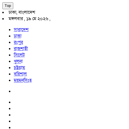
Top
ঢাকা, বাংলাদেশ
মঙ্গলবার , ১৯ মে ২০২৬ ,
সারাদেশ
ঢাকা
রংপুর
রাজশাহী
সিলেট
খুলনা
চট্টগ্রাম
বরিশাল
ময়মনসিংহ