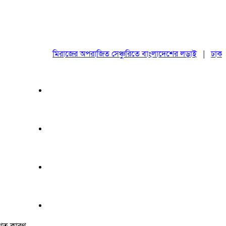
মিরাজের অপরাজিত সেঞ্চুরিতে বাংলাদেশের লড়াই
|
ঢাকায় মহাসম
শগত কারণ,