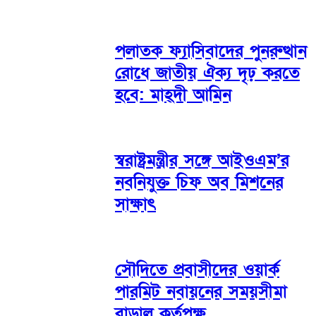
পলাতক ফ্যাসিবাদের পুনরুত্থান
রোধে জাতীয় ঐক্য দৃঢ় করতে
হবে: মাহ্দী আমিন
স্বরাষ্ট্রমন্ত্রীর সঙ্গে আইওএম’র
নবনিযুক্ত চিফ অব মিশনের
সাক্ষাৎ
সৌদিতে প্রবাসীদের ওয়ার্ক
পারমিট নবায়নের সময়সীমা
বাড়াল কর্তৃপক্ষ