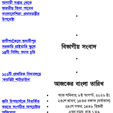
আগামী সপ্তাহ থেকে
ভারতীয় ভিসা পাবেন
বাংলাদেশিরা: প্রধানমন্ত্রীর
উপদেষ্টা
রাণীশংকৈলে ভবানীপুর
বিভাগীয় সংবাদ
সরকারি প্রাইমারি স্কুলে
১৪টি সিলিং ফ্যান চুরি
১০১টি প্রাথমিক বিদ্যালয়ে
‘কমপ্লিট শাটডাউন’
আজকের বাংলা তারিখ
আজ শনিবার, ৮ই আগস্ট, ২০২৬ ইং
২৩শে শ্রাবণ, ১৪৩৩ বঙ্গাব্দ (বর্ষাকাল)
জবি উপাচার্যকে বিতর্কিত
২৪শে সফর, ১৪৪৮ হিজরী
করতে সংগঠিত অপচেষ্টার
এখন সময়, রাত ১:৪৯
অভিযোগ