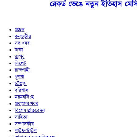
রেকর্ড ভেঙে নতুন ইতিহাস মেস
প্রচ্ছদ
কনভার্টার
সব খবর
ঢাকা
রংপুর
সিলেট
রাজশাহী
খুলনা
চট্টগ্রাম
বরিশাল
ময়মনসিংহ
প্রবাসের খবর
বিশেষ প্রতিবেদন
সাহিত্য
সম্পাদকীয়
লাইফস্টাইল