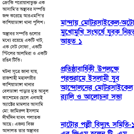
ক্রোকি পরোয়ানাভুক্ত এক
আসামি’র অস্থাবর সম্পত্তি
জব্দ করেছে আরএমপি’র
মান্দায় মোটরসাইকেল-অট
কাশিয়াডাঙ্গা থানা পুলিশ।
মুখোমুখি সংঘর্ষে যুবক নিহ
অস্থাবর সম্পত্তি গুলোর
আহত ১
মধ্যে রয়েছে একটি খাট,
এক সেট সোফা , একটি
স্টিলের আলমিরা ও একটি
রঙিন টিভি।
প্রতিষ্ঠাবার্ষিকী উপলক্ষে
ঘটনা সূত্রে জানা যায়,
পরশুরামে ইসলামী যুব
রাজশাহী মহানগরীর
কাশিয়াডাঙ্গা থানার
আন্দোলনের মোটরসাইকেল
বেলডাঙ্গা পাড়ার মৃত আবুল
র‌্যালি ও আলোচনা সভা
কাশেমের ছেলে এনআই
অ্যাক্টের মামলার আসামি
মো: জামিরুল ইসলাম
দীর্ঘদিন যাবৎ পলাতক
নাটোর পল্লী বিদ্যুৎ সমিতি-
আছে। এজন্য বিজ্ঞ
আদালত তার অস্থাবর
এর জিএম হলেন টি. এম.