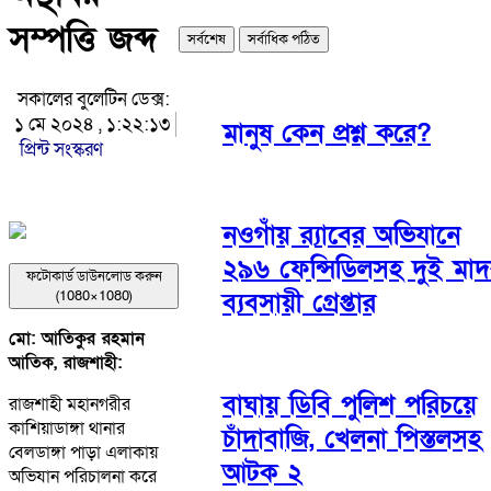
সম্পত্তি জব্দ
সর্বশেষ
সর্বাধিক পঠিত
সকালের বুলেটিন ডেক্স:
১ মে ২০২৪ , ১:২২:১৩
মানুষ কেন প্রশ্ন করে?
প্রিন্ট সংস্করণ
নওগাঁয় র‌্যাবের অভিযানে
২৯৬ ফেন্সিডিলসহ দুই মা
ফটোকার্ড ডাউনলোড করুন
ব্যবসায়ী গ্রেপ্তার
(1080×1080)
মো: আতিকুর রহমান
আতিক, রাজশাহী:
বাঘায় ডিবি পুলিশ পরিচয়ে
রাজশাহী মহানগরীর
কাশিয়াডাঙ্গা থানার
চাঁদাবাজি, খেলনা পিস্তলসহ
বেলডাঙ্গা পাড়া এলাকায়
আটক ২
অভিযান পরিচালনা করে