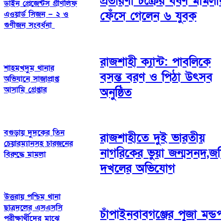
প্রতারণা চক্রের ধর্ষণ মামলা
ডাইন প্রেজেন্টস গ্রীণলিফ
ফেঁসে গেলেন ৬ যুবক
এওয়ার্ড সিজন – ২ ও
গুণীজন সংবর্ধনা
রাজশাহী ক্যান্ট: পাবলিকে
শাহমখদুম থানার
বসন্ত বরণ ও পিঠা উৎসব
অভিযানে সাজাপ্রাপ্ত
আসামি গ্রেপ্তার
অনুষ্ঠিত
বগুড়ায় দুদকের তিন
রাজশাহীতে দুই ভারতীয়
চেয়ারম্যানসহ চারজনের
নাগরিকের ভুয়া জন্মসনদ,জ
বিরুদ্ধে মামলা
দখলের অভিযোগ
উত্তরায় পশ্চিম থানা
ছাত্রদলের এসএসসি
চাঁপাইনবাবগঞ্জের পূজা মন্ড
পরীক্ষার্থীদের মাঝে