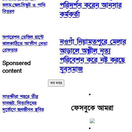
পরিদর্শন করেন আনসার
কলম,স্কেল,বিস্কুট ও পানি
বিতরণ
কর্মকর্তা
অপারেশন ডেভিল হান্টে
নওগাঁ নিয়ামতপুরে মেলার
ঝালকাঠিতে আ’লীগ নেতা
আড়ালে অশ্লীল নৃত্য
গ্রেফতার
পরিবেশন করে নষ্ট করছে
Sponsered
যুবসমাজ
content
সব খবর
সাতক্ষীরা শহরে তীব্র
যানজট, নিত্যদিনের
ফেসবুকে আমরা
দুর্ভোগে জনজীবন স্থবির