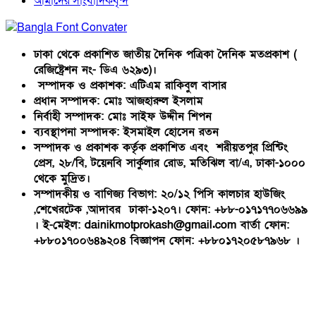
আমাদের সাংবাদিকবৃন্দ
ঢাকা থেকে প্রকাশিত জাতীয় দৈনিক পত্রিকা দৈনিক মতপ্রকাশ (
রেজিষ্ট্রেশন নং- ডিএ ৬২৯৩)।
সম্পাদক ও প্রকাশক: এটিএম রাকিবুল বাসার
প্রধান সম্পাদক: মোঃ আজহারুল ইসলাম
নির্বাহী সম্পাদক: মোঃ সাইফ উদ্দীন শিপন
ব্যবস্থাপনা সম্পাদক: ইসমাইল হোসেন রতন
সম্পাদক ও প্রকাশক কর্তৃক প্রকাশিত এবং শরীয়তপুর প্রিন্টিং
প্রেস, ২৮/বি, টয়েনবি সার্কুলার রোড, মতিঝিল বা/এ, ঢাকা-১০০০
থেকে মুদ্রিত।
সম্পাদকীয় ও বাণিজ্য বিভাগ: ২০/১২ পিসি কালচার হাউজিং
,শেখেরটেক ,আদাবর ঢাকা-১২০৭। ফোন: +৮৮-০১৭১৭৭০৬৬৯৯
। ই-মেইল: dainikmotprokash@gmail.com বার্তা ফোন:
+৮৮০১৭০০৬৪৯২০৪ বিজ্ঞাপন ফোন: +৮৮০১৭২০৫৮৭৯৬৮ ।