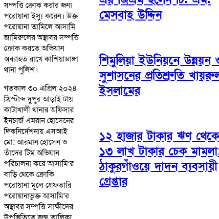
সম্পত্তি ক্রোক করার জন্য
মেসবাহ উদ্দিন
পরোয়ানা ইস্যু করেন। উক্ত
পরোয়ানা তামিলে আসামি
জামিরুলের অস্থাবর সম্পত্তি
ক্রোক করতে অভিযান
শিমুলিয়া ইউনিয়নে উন্নয়ন 
অব্যাহত রাখে কাশিয়াডাঙ্গা
থানা পুলিশ।
সুশাসনের প্রতিশ্রুতি খায়রু
ইসলামের
গতকাল ৩০ এপ্রিল ২০২৪
খ্রিস্টাব্দ দুপুর আড়াই টায়
কাটাখালী থানার অফিসার
ইনচার্জ এমরান হোসেনের
দিকনির্দেশনায় এসআই
১২ হাজার টাকার ঋণ থেকে
মো: আরমান হোসেন ও
১৩ লাখ টাকার চেক মামলা
তাঁদের টিম অভিযান
পরিচালনা করে আসামি’র
ঠাকুরগাঁওয়ে দাদন ব্যবসায়ী
বাড়ি থেকে ক্রোকি
গ্রেপ্তার
পরোয়ানা মূলে গ্রেফতারি
পরোয়ানাভুক্ত আসামি’র
অস্থাবর সম্পত্তি সাক্ষীদের
উপস্থিতিতে জব্দ তালিকা