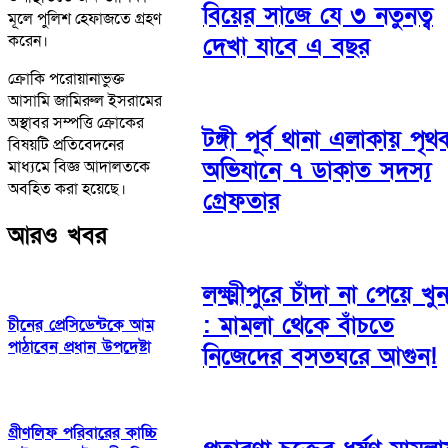
বিয়ের সাজে যে ৩ নতুনত্ব
মূলে পুলিশ হেফাজতে গ্রহণ
করেন।
দেখা যাবে এ বছর
ক্রোকি পরোয়ানাভুক্ত
আসামি জামিরুল ইসরামের
অস্থাবর সম্পত্তি ক্রোকের
টঙ্গী পূর্ব থানা এলাকায় পৃথ
বিষয়টি প্রতিবেদনের
অভিযানে ৭ ডাকাত সদস্য
মাধ্যমে বিজ্ঞ আদালতকে
অবহিত করা হয়েছে।
গ্রেফতার
আরও খবর
লক্ষ্মীপুরে চাঁদা না পেয়ে খু
: মামলা থেকে বাঁচতে
চীনের প্রেসিডেন্টকে আম
পাঠাবেন প্রধান উপদেষ্টা
নিজেদের বসতঘরে আগুন!
গ্রীণলিফ পরিবারের কাচ্চি