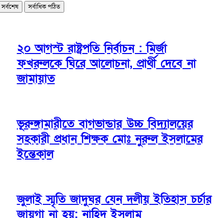
সর্বশেষ
সর্বাধিক পঠিত
২০ আগস্ট রাষ্ট্রপতি নির্বাচন : মির্জা
ফখরুলকে ঘিরে আলোচনা, প্রার্থী দেবে না
জামায়াত
ভূরুঙ্গামারীতে বাগভান্ডার উচ্চ বিদ্যালয়ের
সহকারী প্রধান শিক্ষক মোঃ নুরুল ইসলামের
ইন্তেকাল
জুলাই স্মৃতি জাদুঘর যেন দলীয় ইতিহাস চর্চার
জায়গা না হয়: নাহিদ ইসলাম