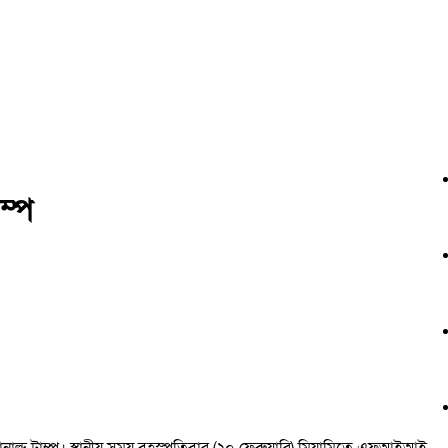
ম্প
্ট ডোনাল্ড ট্রাম্প। স্থানীয় সময় বৃহস্পতিবার (২০ ফেব্রুয়ারি) মিয়ামিতে এফআইআই