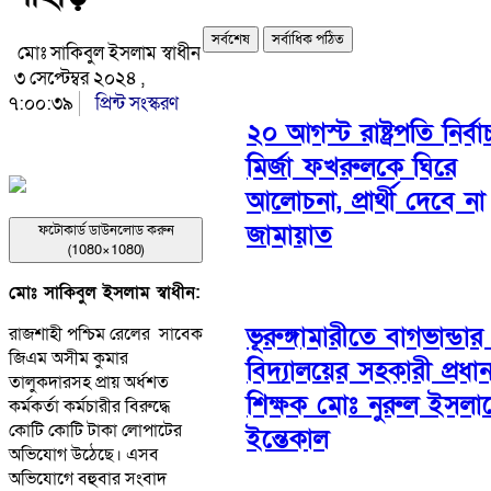
সর্বশেষ
সর্বাধিক পঠিত
মোঃ সাকিবুল ইসলাম স্বাধীন
৩ সেপ্টেম্বর ২০২৪ ,
৭:০০:৩৯
প্রিন্ট সংস্করণ
২০ আগস্ট রাষ্ট্রপতি নির্বা
মির্জা ফখরুলকে ঘিরে
আলোচনা, প্রার্থী দেবে না
জামায়াত
ফটোকার্ড ডাউনলোড করুন
(1080×1080)
মোঃ সাকিবুল ইসলাম স্বাধীন:
ভূরুঙ্গামারীতে বাগভান্ডার
রাজশাহী পশ্চিম রেলের সাবেক
জিএম অসীম কুমার
বিদ্যালয়ের সহকারী প্রধা
তালুকদারসহ প্রায় অর্ধশত
শিক্ষক মোঃ নুরুল ইসলা
কর্মকর্তা কর্মচারীর বিরুদ্ধে
কোটি কোটি টাকা লোপাটের
ইন্তেকাল
অভিযোগ উঠেছে। এসব
অভিযোগে বহুবার সংবাদ