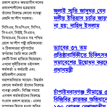
প্রকাশ হলেও ক্ষমতাসীন দলের
প্রভাবশালীদের ছত্রছায়ায়
জুলাই স্মৃতি জাদুঘর যেন
তাঁদের বিরুদ্ধে কোনো ব্যবস্থা
দলীয় ইতিহাস চর্চার জায়
নেয়নি আ’লীগ সরকার।
না হয়: নাহিদ ইসলাম
সিসিএম, সিওপিএস, সিপিও,
সিওএস, সিইই, সিএমও,
ডিআরএম, ডিএমও সহ পশ্চিম
রেলে আ’লীগ পন্থী শ্রমিকনেতা
ড্যাবের ৩৭ তম
ও ঠিকাদাররা লুটপাটের
স্বর্গরাজ্য তৈরি করে কোটি
প্রতিষ্ঠাবার্ষিকীতে চিকিৎস
কোটি টাকা হাতিয়ে নিয়েছেন।
সমাবেশের উদ্বোধন করল
এখনো দূর্নীতিবাজ ওইসকল
প্রধানমন্ত্রী
কর্মকর্তা ও কর্মচারী এবং
শ্রমিকলীগ নেতারা
বহালতবিয়তে আছেন। উদ্ধর্তন
কোনো কর্মকর্তা তাঁদের বিরুদ্ধে
ব্যবস্থা নেয়নি। বিভিন্ন সময়ে
চাঁপাইনবাবগঞ্জ সীমান্তে 
এসকল কর্মকর্তাদের বিরুদ্ধে
বিজিবির রাতভর অভিযান
সংবাদ প্রকাশ হয়েছে। এদের
১৫০ বোতল নেশাজাতীয়
সম্পদের হিসাব হওয়া অতিব