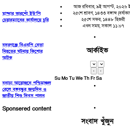
আজ রবিবার, ৯ই আগস্ট, ২০২৬ 
২৫শে শ্রাবণ, ১৪৩৩ বঙ্গাব্দ (বর্ষাকা
মান্দার ভারশোঁ ইউ’পি
২৫শে সফর, ১৪৪৮ হিজরী
চেয়ারম্যানের কার্যালয়ে চুরি
এখন সময়, সকাল ১১:০৭
বদরগঞ্জে বিএনপি নেতা
আর্কাইভ
নিহতের ঘটনায় কিশোর
আটক
‹
›
Su
Mo
Tu
We
Th
Fr
Sa
বনাঢ্য আয়োজনে পশ্চিমাঞ্চল
রেলে বঙ্গবন্ধুর জন্মদিন ও
জাতীয় শিশু দিবস পালন
Sponsered content
সংবাদ খুঁজুন