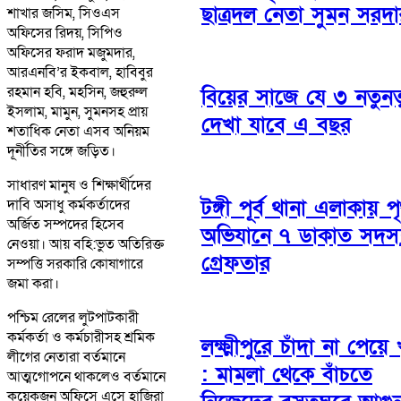
ছাত্রদল নেতা সুমন সরদা
শাখার জসিম, সিওএস
অফিসের রিদয়, সিপিও
অফিসের ফরাদ মজুমদার,
আরএনবি’র ইকবাল, হাবিবুর
রহমান হবি, মহসিন, জহুরুল
বিয়ের সাজে যে ৩ নতুনত্
ইসলাম, মামুন, সুমনসহ প্রায়
দেখা যাবে এ বছর
শতাধিক নেতা এসব অনিয়ম
দূর্নীতির সঙ্গে জড়িত।
সাধারণ মানুষ ও শিক্ষার্থীদের
টঙ্গী পূর্ব থানা এলাকায় 
দাবি অসাধু কর্মকর্তাদের
অর্জিত সম্পদের হিসেব
অভিযানে ৭ ডাকাত সদস্
নেওয়া। আয় বহি:ভুত অতিরিক্ত
গ্রেফতার
সম্পত্তি সরকারি কোষাগারে
জমা করা।
পশ্চিম রেলের লুটপাটকারী
কর্মকর্তা ও কর্মচারীসহ শ্রমিক
লক্ষ্মীপুরে চাঁদা না পেয়ে 
লীগের নেতারা বর্তমানে
: মামলা থেকে বাঁচতে
আত্মগোপনে থাকলেও বর্তমানে
কয়েকজন অফিসে এসে হাজিরা