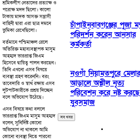
শ্রমিকলীগ নেতাদের প্রত্যাক্ষ ও
পরোক্ষ মদদ ছিলো। কালো
টাকায় মাদক আসক্ত সন্ত্রাসী
বাহিনী দ্বারা এরা ছাত্র দমনে
চাঁপাইনবাবগঞ্জের পূজা ম
ভুমিকা রেখেছিলো।
পরিদর্শন করেন আনসার
বর্তমানে পশ্চিমাঞ্চল রেলে
কর্মকর্তা
অতিরিক্ত মহাব্যবস্থাপক মাসুম
আহম্মদ ভারপ্রাপ্ত জিএম
হিসেবে দ্বায়িত্ব পালন করছেন।
তিনি এখনো এসব বিষয়ে
নওগাঁ নিয়ামতপুরে মেলা
ব্যবস্থা গ্রহণ করেননি। বরং
আড়ালে অশ্লীল নৃত্য
তাবেদারি ও স্বার্থ রক্ষায় এসব
লুটপাটকারীকে প্রশ্রয় দিচ্ছেন
পরিবেশন করে নষ্ট করছে
বলে অভিযোগ উঠেছে।
যুবসমাজ
এসব বিষয়ে কথা বললে
ভারপ্রাপ্ত জিএম মাসুম আহম্মদ
সব খবর
বলেন, সুনির্দিষ্ট কোনো
অভিযোগ না থাকলে আমি
কোনো ব্যবস্থা নিতে পারবো