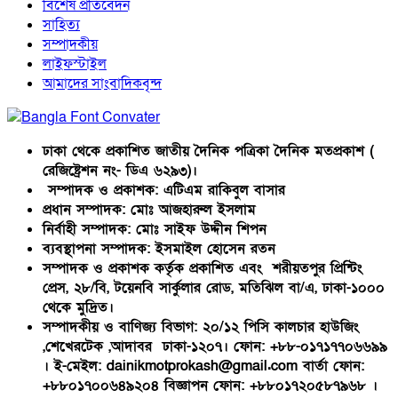
বিশেষ প্রতিবেদন
সাহিত্য
সম্পাদকীয়
লাইফস্টাইল
আমাদের সাংবাদিকবৃন্দ
ঢাকা থেকে প্রকাশিত জাতীয় দৈনিক পত্রিকা দৈনিক মতপ্রকাশ (
রেজিষ্ট্রেশন নং- ডিএ ৬২৯৩)।
সম্পাদক ও প্রকাশক: এটিএম রাকিবুল বাসার
প্রধান সম্পাদক: মোঃ আজহারুল ইসলাম
নির্বাহী সম্পাদক: মোঃ সাইফ উদ্দীন শিপন
ব্যবস্থাপনা সম্পাদক: ইসমাইল হোসেন রতন
সম্পাদক ও প্রকাশক কর্তৃক প্রকাশিত এবং শরীয়তপুর প্রিন্টিং
প্রেস, ২৮/বি, টয়েনবি সার্কুলার রোড, মতিঝিল বা/এ, ঢাকা-১০০০
থেকে মুদ্রিত।
সম্পাদকীয় ও বাণিজ্য বিভাগ: ২০/১২ পিসি কালচার হাউজিং
,শেখেরটেক ,আদাবর ঢাকা-১২০৭। ফোন: +৮৮-০১৭১৭৭০৬৬৯৯
। ই-মেইল: dainikmotprokash@gmail.com বার্তা ফোন:
+৮৮০১৭০০৬৪৯২০৪ বিজ্ঞাপন ফোন: +৮৮০১৭২০৫৮৭৯৬৮ ।