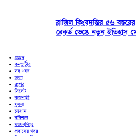
ব্রাজিল কিংবদন্তির ৫৬ বছরের
রেকর্ড ভেঙে নতুন ইতিহাস ম
প্রচ্ছদ
কনভার্টার
সব খবর
ঢাকা
রংপুর
সিলেট
রাজশাহী
খুলনা
চট্টগ্রাম
বরিশাল
ময়মনসিংহ
প্রবাসের খবর