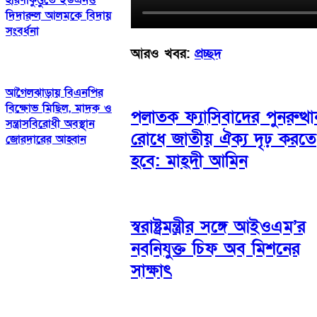
হরিণাকুণ্ডুতে ইউএনও
দিদারুল আলমকে বিদায়
সংবর্ধনা
আরও খবর:
প্রচ্ছদ
আগৈলঝাড়ায় বিএনপির
বিক্ষোভ মিছিল, মাদক ও
পলাতক ফ্যাসিবাদের পুনরুত্থা
সন্ত্রাসবিরোধী অবস্থান
রোধে জাতীয় ঐক্য দৃঢ় করতে
জোরদারের আহ্বান
হবে: মাহ্দী আমিন
স্বরাষ্ট্রমন্ত্রীর সঙ্গে আইওএম’র
নবনিযুক্ত চিফ অব মিশনের
সাক্ষাৎ