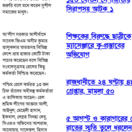
জরুরি বলে মনে করেন সুশীল
সিরাপসহ আটক ১
সমাজের মানুষ।
আ’লীগ সরকার আশীর্বাদে
শিক্ষকের বিরুদ্ধে ছাত্রীকে
সাবেক জিএম অসীম কুমার
ম্যাসেঞ্জারে কু-প্রস্তাবের
তালুকদার ভারতসহ বিভিন্ন
অভিযোগ
দেশে প্রায় হাজার কোটি টাকা
পাচার করেছেন বলে বিভিন্ন
সংবাদসুত্রসহ রেলের কিছু
কর্মকর্তা নিশ্চিত করেছেন।
রাজধানীতে ২৪ ঘণ্টায় 
পশ্চিম রেলে কর্মরত ১৩ জন
গ্রেপ্তার, মামলা ৫০
চিফ তাঁদের অধীনস্থ কর্মকর্তারা
এ তালিকায় আছেন। রেল
শ্রমিক লীগের আক্তার আলী,
আইনুল, মেহেদী হাসান,
ইকবাল, দেব্রত সিনহা দেবু,
৫ আগস্ট ও কারাগারের 
সিএমও অফিসের আশরাফ,
রাতের স্মৃতি তুলে ধরলেন
আনোয়ার, সাদেকুল, হিসাব