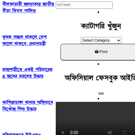
নীলফামারী জলঢাকায় জাতীয়
Search
বীমা দিবস পালিত
For:
ক্যাটাগরি খুঁজুন
কৃষক সচ্ছল থাকলে দেশ
ক্যাটাগরি
ভালো থাকবে: প্রধানমন্ত্রী
খুঁজুন
রাজশাহীতে একই পরিবারের
৪ জনের মরদেহ উদ্ধার
অফিসিয়াল ফেসবুক আইড
কাশিয়াডাঙ্গা থানার অভিযানে
নিখোঁজ শিশু উদ্ধার