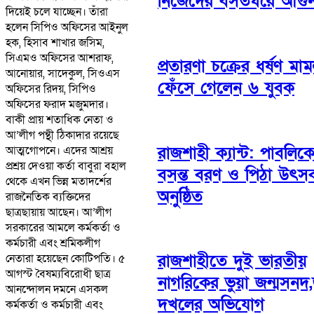
নিজেদের বসতঘরে আগুন
দিয়েই চলে যাচ্ছেন। তাঁরা
হলেন সিপিও অফিসের আইনুল
হক, হিসাব শাখার জসিম,
সিএমও অফিসের আশরাফ,
প্রতারণা চক্রের ধর্ষণ মাম
আনোয়ার, সাদেকুল, সিওএস
ফেঁসে গেলেন ৬ যুবক
অফিসের রিদয়, সিপিও
অফিসের ফরাদ মজুমদার।
বাকী প্রায় শতাধিক নেতা ও
আ’লীগ পন্থী ঠিকাদার রয়েছে
রাজশাহী ক্যান্ট: পাবলিক
আত্মগোপনে। এদের আশ্রয়
প্রশ্রয় দেওয়া কর্তা বাবুরা বহাল
বসন্ত বরণ ও পিঠা উৎস
থেকে এখন ভিন্ন মতাদর্শের
অনুষ্ঠিত
রাজনৈতিক ব্যক্তিদের
ছাত্রছায়ায় আছেন। আ’লীগ
সরকারের আমলে কর্মকর্তা ও
কর্মচারী এবং শ্রমিকলীগ
রাজশাহীতে দুই ভারতীয়
নেতারা হয়েছেন কোটিপতি। ৫
আগস্ট বৈষম্যবিরোধী ছাত্র
নাগরিকের ভুয়া জন্মসনদ
আনন্দোলন দমনে এসকল
দখলের অভিযোগ
কর্মকর্তা ও কর্মচারী এবং