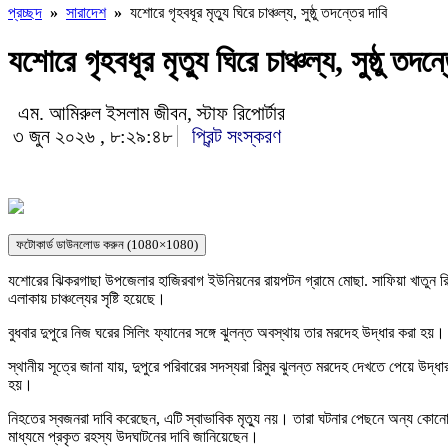
প্রচ্ছদ
»
সারাদেশ
»
যশোরে গৃহবধূর মৃত্যু ঘিরে চাঞ্চল্য, সুষ্ঠু তদন্তের দাবি
যশোরে গৃহবধূর মৃত্যু ঘিরে চাঞ্চল্য, সুষ্ঠু তদন্
এম. আমিরুল ইসলাম জীবন, স্টাফ রিপোর্টার
৩ জুন ২০২৬ , ৮:২৯:৪৮
প্রিন্ট সংস্করণ
ফটোকার্ড ডাউনলোড করুন (1080×1080)
যশোরের ঝিকরগাছা উপজেলার হাজিরবাগ ইউনিয়নের রায়পটন গ্রামে মোছা. সাফিয়া খাতুন রিমু
এলাকায় চাঞ্চল্যের সৃষ্টি হয়েছে।
বুধবার দুপুরে নিজ ঘরের সিলিং ফ্যানের সঙ্গে ঝুলন্ত অবস্থায় তার মরদেহ উদ্ধার করা হয়।
স্থানীয় সূত্রে জানা যায়, দুপুরে পরিবারের সদস্যরা রিমুর ঝুলন্ত মরদেহ দেখতে পেয়ে উদ্ধ
হয়।
নিহতের স্বজনরা দাবি করেছেন, এটি স্বাভাবিক মৃত্যু নয়। তারা ঘটনার পেছনে অন্য কোনো 
মাধ্যমে প্রকৃত রহস্য উদঘাটনের দাবি জানিয়েছেন।