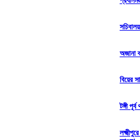
প্রধানমন্
সচিবালয
অজানা ব
বিয়ের স
টঙ্গী পূ
লক্ষ্মীপ