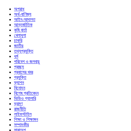
অপরাধ
অর্থ-বাণিজ্য
আইন-আদালত
আন্তর্জাতিক
কৃষি বার্তা
খেলাধুলা
চাকরি
জাতীয়
তথ্যপ্রযুক্তি
ধর্ম
পরিবেশ ও জলবায়ু
প্রচ্ছদ
প্রবাসের খবর
প্রযুক্তি
ফ্যাশন
বিনোদন
বিশেষ প্রতিবেদন
ভিডিও গ্যালারি
ভ্রমণ
রাজনীতি
লাইফস্টাইল
শিক্ষা ও শিক্ষাঙ্গন
সম্পাদকীয়
সারাদেশ