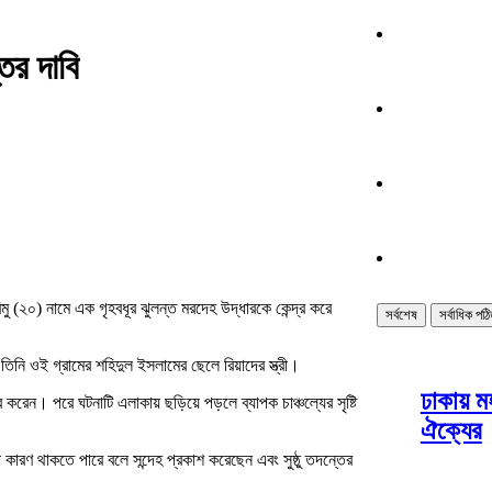
তের দাবি
 (২০) নামে এক গৃহবধূর ঝুলন্ত মরদেহ উদ্ধারকে কেন্দ্র করে
সর্বশেষ
সর্বাধিক পঠ
 তিনি ওই গ্রামের শহিদুল ইসলামের ছেলে রিয়াদের স্ত্রী।
ঢাকায় ম
ার করেন। পরে ঘটনাটি এলাকায় ছড়িয়ে পড়লে ব্যাপক চাঞ্চল্যের সৃষ্টি
ঐক্যের
কারণ থাকতে পারে বলে সন্দেহ প্রকাশ করেছেন এবং সুষ্ঠু তদন্তের