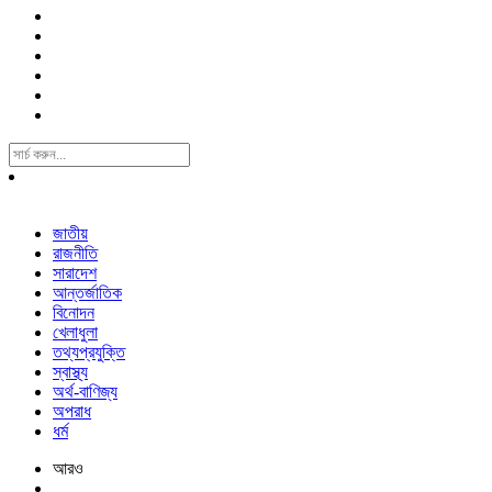
Search
For:
জাতীয়
রাজনীতি
সারাদেশ
আন্তর্জাতিক
বিনোদন
খেলাধুলা
তথ্যপ্রযুক্তি
স্বাস্থ্য
অর্থ-বাণিজ্য
অপরাধ
ধর্ম
আরও