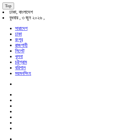
Top
ঢাকা, বাংলাদেশ
বুধবার , ৩ জুন ২০২৬ ,
সারাদেশ
ঢাকা
রংপুর
রাজশাহী
সিলেট
খুলনা
চট্টগ্রাম
বরিশাল
ময়মনসিংহ