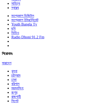
সাহিত্য
স্বাস্থ্য
মতপ্রকাশ ডিজিটাল
মতপ্রকাশ ইন্টারটেইন্মেন্ট
Youth Bangla Tv
ছবি
ভিডিও
Radio Dhoni 91.2 Fm
শিরোনাম:
সারাদেশ
খুলনা
চট্টগ্রাম
ঢাকা
বরিশাল
ময়মনসিংহ
রংপুর
রাজশাহী
সিলেট