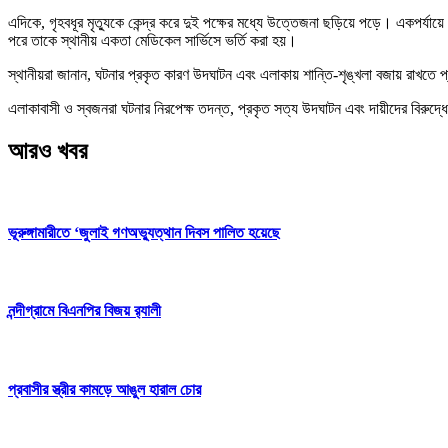
এদিকে, গৃহবধূর মৃত্যুকে কেন্দ্র করে দুই পক্ষের মধ্যে উত্তেজনা ছড়িয়ে পড়ে। একপর্
পরে তাকে স্থানীয় একতা মেডিকেল সার্ভিসে ভর্তি করা হয়।
স্থানীয়রা জানান, ঘটনার প্রকৃত কারণ উদঘাটন এবং এলাকায় শান্তি-শৃঙ্খলা বজায় রাখতে 
এলাকাবাসী ও স্বজনরা ঘটনার নিরপেক্ষ তদন্ত, প্রকৃত সত্য উদঘাটন এবং দায়ীদের বিরুদ্ধ
আরও খবর
ভূরুঙ্গামারীতে ‘জুলাই গণঅভ্যুত্থান দিবস পালিত হয়েছে
নন্দীগ্রামে বিএনপির বিজয় র‌্যালী
প্রবাসীর স্ত্রীর কামড়ে আঙুল হারাল চোর