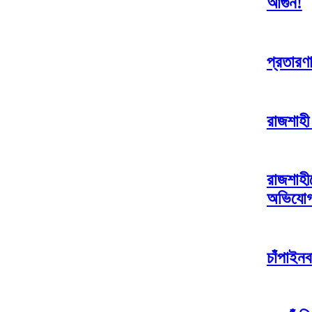
আগুন!
প্রতারণা
রাজশাহী 
রাজশাহী
অভিযো
চাঁপাইনব