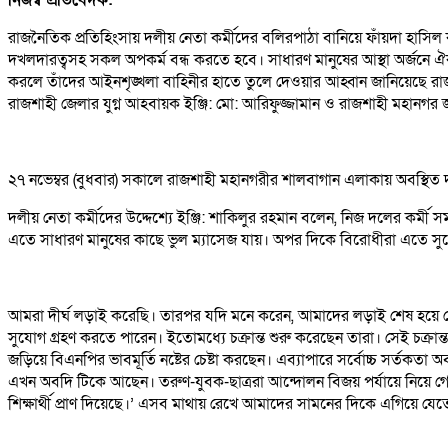
রাজনৈতিক প্রতিহিংসায় দলীয় নেতা কর্মীদের বলিরপাঠা বানিয়ে ফাঁয়দা হাসি
দখলদারত্বসহ সকল অপকর্ম বন্ধ করতে হবে। সাধারণ মানুষের আস্থা অর্জনে
করলে তাঁদের আইনশৃঙ্খলা বাহিনীর হাতে তুলে দেওয়ার আহ্বান জানিয়েছে রাজশা
রাজশাহী জেলার যুগ্ন আহবায়ক ইঞ্জি: মো: আরিফুজ্জামান ও রাজশাহী মহানগর 
২৭ নভেম্বর (বুধবার) সকালে রাজশাহী মহানগরীর শালবাগান এলাকায় অবস্থিত
দলীয় নেতা কর্মীদের উদ্দেশ্যে ইঞ্জি: শাকিলুর রহমান বলেন, নিজ দলের কর্মী সমর
এতে সাধারণ মানুষের কাছে ভুল ম্যাসেজ যায়। অপর দিকে বিরোধীরা এতে সু
আমরা দীর্ঘ লড়াই করেছি। তারপর যদি মনে করেন, আমাদের লড়াই শেষ হয়ে গে
সুযোগ গ্রহণ করতে পারেন। ইতোমধ্যে চক্রান্ত শুরু করেছেন তারা। সেই চক্রান্ত
জড়িয়ে বিএনপির ভাবমূর্তি নষ্টের চেষ্টা করছেন। এব্যাপারে সর্বোচ্চ সর্তক
এখন অবদি টিকে আছেন। তরুণ-যুবক-ছাত্ররা আন্দোলন বিজয় পর্যায়ে নিয়ে 
শিক্ষার্থী প্রাণ দিয়েছে।’ এসব মাথায় রেখে আমাদের সামনের দিকে এগিয়ে যে