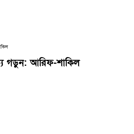
শাকিল
ক্য গড়ুন: আরিফ-শাকিল