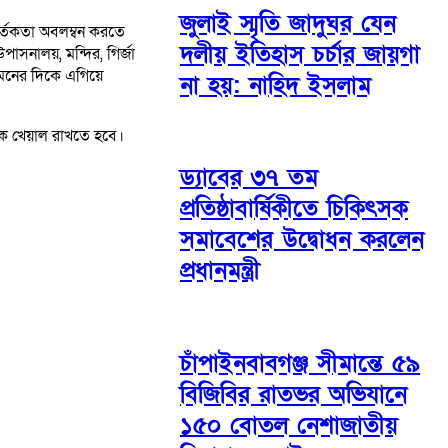
জুলাই স্মৃতি জাদুঘর যেন
সর্তকতা অবলম্বন করতে
দলীয় ইতিহাস চর্চার জায়গা
সনালয়, মন্দির, গির্জা
ামনের দিকে এগিয়ে
না হয়: নাহিদ ইসলাম
কে খেয়াল রাখতে হবে।
ড্যাবের ৩৭ তম
প্রতিষ্ঠাবার্ষিকীতে চিকিৎসক
সমাবেশের উদ্বোধন করলেন
প্রধানমন্ত্রী
চাঁপাইনবাবগঞ্জ সীমান্তে ৫৯
বিজিবির রাতভর অভিযানে
১৫০ বোতল নেশাজাতীয়