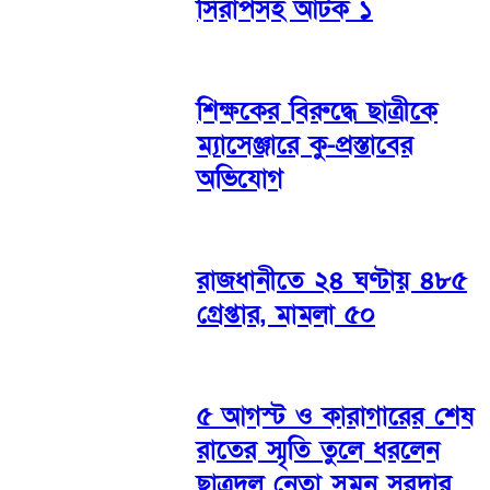
সিরাপসহ আটক ১
শিক্ষকের বিরুদ্ধে ছাত্রীকে
ম্যাসেঞ্জারে কু-প্রস্তাবের
অভিযোগ
রাজধানীতে ২৪ ঘণ্টায় ৪৮৫
গ্রেপ্তার, মামলা ৫০
৫ আগস্ট ও কারাগারের শেষ
রাতের স্মৃতি তুলে ধরলেন
ছাত্রদল নেতা সুমন সরদার