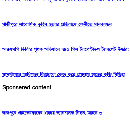
গাজীপুরে সাংবাদিক তুহিন হত্যার প্রতিবাদে ফেনীতে মানববন্ধন
আরএমপি ডিবি’র পৃথক অভিযানে ৭৪০ পিস ট্যাপেন্টাডল ট্যাবলেট উদ্ধার; গ্
মাদারীপুরে আধিপত্য বিস্তারকে কেন্দ্র করে হামলায় হাতের কব্জি বিচ্ছিন্ন
Sponsered content
লালপুরে প্রাইভেটকারের ধাক্কায় ভ্যানচালক নিহত, আহত ৩