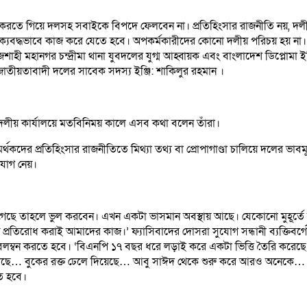
ল করতে গিয়ে দলসহ সবাইকে বিপদে ফেলবেন না। প্রতিহিংসার রাজনীতি নয়, দলীয়
 ঐক্যবদ্ধভাবে কাজ করে যেতে হবে। অপকর্মকারীদের কোনো দলীয় পরিচয় হয় না
হী মহানগর চন্দ্রীমা থানা যুবদলের যুগ্ম আহ্বায়ক এবং বাংলাদেশ ডিপ্লোমা ইঞ
জাতীয়তাবাদী দলের সাবেক সদস্য ইঞ্জি: শাকিলুর রহমান ।
 দলীয় কার্যালয়ে মতবিনিময় কালে এসব কথা বলেন তাঁরা।
্থকদের প্রতিহিংসার রাজনীতিতে মিথ্যা তথ্য বা প্রোপাগাণ্ডা চালিয়ে দলের ভাবমূর্ত
যোগ নেয়।
ছে তাহলে ভুল করবেন। এখন একটা ভাসমান অবস্থায় আছে। যেকোনো মুহূর্তে ফ
 প্রতিরোধ করাই আমাদের কাজ।’ ফ্যাসিবাদের দোসরা সুযোগ সন্ধানী ব্যক্তিবর্গের 
তা অবলম্বন করতে হবে। ‘বিএনপি ১৭ বছর ধরে লড়াই করে একটা ভিত্তি তৈরি করেছ
গেছে… বুকের রক্ত ঢেলে দিয়েছে… আবু সাঈদ থেকে শুরু করে আরও অনেকে… প
তে হবে।