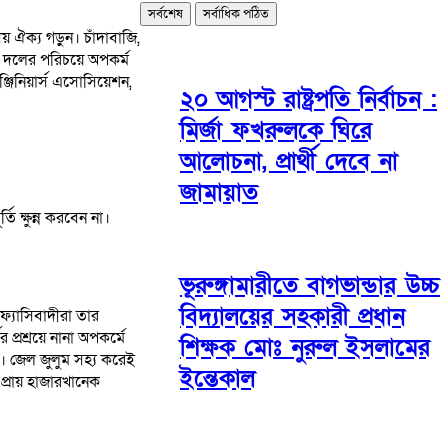
সর্বশেষ
সর্বাধিক পঠিত
 ঐক্য গড়ুন। চাঁদাবাজি,
। দলের পরিচয়ে অপকর্ম
্জিনিয়ার্স এসোসিয়েশন,
২০ আগস্ট রাষ্ট্রপতি নির্বাচন :
মির্জা ফখরুলকে ঘিরে
আলোচনা, প্রার্থী দেবে না
জামায়াত
ি ক্ষুন্ন করবেন না।
ভূরুঙ্গামারীতে বাগভান্ডার উচ্চ
বিদ্যালয়ের সহকারী প্রধান
্যাসিবাদীরা তার
প্রশ্রয়ে নানা অপকর্মে
শিক্ষক মোঃ নুরুল ইসলামের
ে। জেল জুলুম সহ্য করেই
ইন্তেকাল
্রায় হাজারখানেক