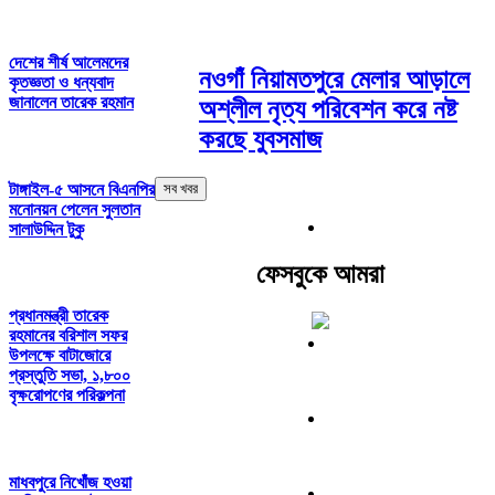
দেশের শীর্ষ আলেমদের
নওগাঁ নিয়ামতপুরে মেলার আড়ালে
কৃতজ্ঞতা ও ধন্যবাদ
জানালেন তারেক রহমান
অশ্লীল নৃত্য পরিবেশন করে নষ্ট
করছে যুবসমাজ
টাঙ্গাইল-৫ আসনে বিএনপির
সব খবর
মনোনয়ন পেলেন সুলতান
সালাউদ্দিন টুকু
ফেসবুকে আমরা
প্রধানমন্ত্রী তারেক
রহমানের বরিশাল সফর
উপলক্ষে বাটাজোরে
প্রস্তুতি সভা, ১,৮০০
বৃক্ষরোপণের পরিকল্পনা
মাধবপুরে নিখোঁজ হওয়া