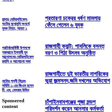
প্রতারণা চক্রের ধর্ষণ মামলায়
মান্দায় মোটরসাইকেল-
অটোর মুখোমুখি সংঘর্ষে
ফেঁসে গেলেন ৬ যুবক
যুবক নিহত, আহত ১
রাজশাহী ক্যান্ট: পাবলিকে বসন্ত
প্রতিষ্ঠাবার্ষিকী উপলক্ষে
বরণ ও পিঠা উৎসব অনুষ্ঠিত
পরশুরামে ইসলামী যুব
আন্দোলনের মোটরসাইকেল
র‌্যালি ও আলোচনা সভা
রাজশাহীতে দুই ভারতীয় নাগরিকের
ভুয়া জন্মসনদ,জমি দখলের অভিযোগ
নাটোর পল্লী বিদ্যুৎ
সমিতি-১-এর জিএম হলেন
টি. এম. মেসবাহ উদ্দিন
Sponsered
চাঁপাইনবাবগঞ্জের পূজা মন্ডপ
content
পরিদর্শন করেন আনসার কর্মকর্তা