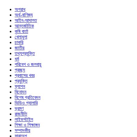
অপরাধ
অর্থ-বাণিজ্য
আইন-আদালত
আন্তর্জাতিক
কৃষি বার্তা
খেলাধুলা
চাকরি
জাতীয়
তথ্যপ্রযুক্তি
ধর্ম
পরিবেশ ও জলবায়ু
প্রচ্ছদ
প্রবাসের খবর
প্রযুক্তি
ফ্যাশন
বিনোদন
বিশেষ প্রতিবেদন
ভিডিও গ্যালারি
ভ্রমণ
রাজনীতি
লাইফস্টাইল
শিক্ষা ও শিক্ষাঙ্গন
সম্পাদকীয়
সারাদেশ