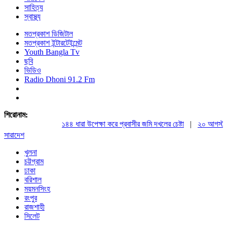
সাহিত্য
স্বাস্থ্য
মতপ্রকাশ ডিজিটাল
মতপ্রকাশ ইন্টারটেইন্মেন্ট
Youth Bangla Tv
ছবি
ভিডিও
Radio Dhoni 91.2 Fm
শিরোনাম:
১৪৪ ধারা উপেক্ষা করে প্রবাসীর জমি দখলের চেষ্টা
|
২০ আগস্ট রাষ্ট
সারাদেশ
খুলনা
চট্টগ্রাম
ঢাকা
বরিশাল
ময়মনসিংহ
রংপুর
রাজশাহী
সিলেট