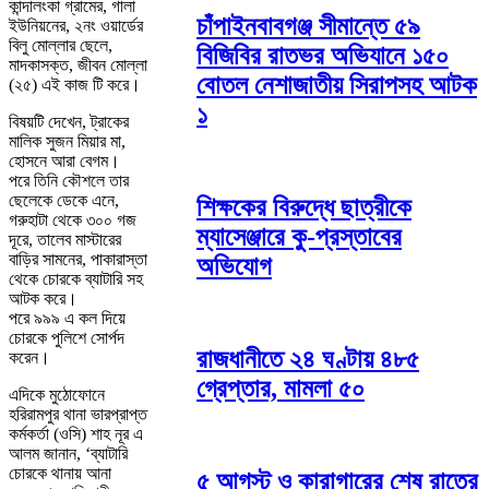
কান্দালংকা গ্রামের, গালা
চাঁপাইনবাবগঞ্জ সীমান্তে ৫৯
ইউনিয়নের, ২নং ওয়ার্ডের
বিলু মোল্লার ছেলে,
বিজিবির রাতভর অভিযানে ১৫০
মাদকাসক্ত, জীবন মোল্লা
বোতল নেশাজাতীয় সিরাপসহ আটক
(২৫) এই কাজ টি করে।
১
বিষয়টি দেখেন, ট্রাকের
মালিক সুজন মিয়ার মা,
হোসনে আরা বেগম।
পরে তিনি কৌশলে তার
ছেলেকে ডেকে এনে,
শিক্ষকের বিরুদ্ধে ছাত্রীকে
গরুহাটা থেকে ৩০০ গজ
ম্যাসেঞ্জারে কু-প্রস্তাবের
দূরে, তালেব মাস্টারের
বাড়ির সামনের, পাকারাস্তা
অভিযোগ
থেকে চোরকে ব্যাটারি সহ
আটক করে।
পরে ৯৯৯ এ কল দিয়ে
চোরকে পুলিশে সোর্পদ
রাজধানীতে ২৪ ঘণ্টায় ৪৮৫
করেন।
গ্রেপ্তার, মামলা ৫০
এদিকে মুঠোফোনে
হরিরামপুর থানা ভারপ্রাপ্ত
কর্মকর্তা (ওসি) শাহ নূর এ
আলম জানান, ‘ব্যাটারি
চোরকে থানায় আনা
৫ আগস্ট ও কারাগারের শেষ রাতের