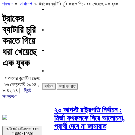
প্রচ্ছদ
»
সারাদেশ
»
ট্রাকের ব্যাটারি চুরি করতে গিয়ে ধরা খেয়েছে এক যুবক
ট্রাকের
ব্যাটারি চুরি
করতে গিয়ে
ধরা খেয়েছে
এক যুবক
সকালের বুলেটিন ডেক্স:
২৬ ফেব্রুয়ারি ২০২৪ ,
সর্বশেষ
সর্বাধিক পঠিত
৮:৪২:২৪
প্রিন্ট
সংস্করণ
২০ আগস্ট রাষ্ট্রপতি নির্বাচন :
মির্জা ফখরুলকে ঘিরে আলোচনা,
প্রার্থী দেবে না জামায়াত
ফটোকার্ড ডাউনলোড করুন
(1080×1080)