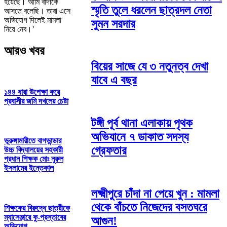
হয়েছে। আমি বাদীকে
স্মৃতি তুলে ধরলেন ছাত্রদল নেতা
আসতে বলেছি। তারা এসে
অভিযোগ দিলেই মামলা
সুমন সরদার
নিয়ে নেব।’
আরও খবর
বিয়ের সাজে যে ৩ নতুনত্ব দেখা
যাবে এ বছর
১৪৪ ধারা উপেক্ষা করে
প্রবাসীর জমি দখলের চেষ্টা
টঙ্গী পূর্ব থানা এলাকায় পৃথক
অভিযানে ৭ ডাকাত সদস্য
ভূরুঙ্গামারীতে বাগভান্ডার
গ্রেফতার
উচ্চ বিদ্যালয়ের সহকারী
প্রধান শিক্ষক মোঃ নুরুল
ইসলামের ইন্তেকাল
লক্ষ্মীপুরে চাঁদা না পেয়ে খুন : মামলা
থেকে বাঁচতে নিজেদের বসতঘরে
শিক্ষকের বিরুদ্ধে ছাত্রীকে
ম্যাসেঞ্জারে কু-প্রস্তাবের
আগুন!
অভিযোগ