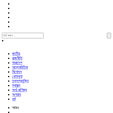
Search
For:
জাতীয়
রাজনীতি
সারাদেশ
আন্তর্জাতিক
বিনোদন
খেলাধুলা
তথ্যপ্রযুক্তি
স্বাস্থ্য
অর্থ-বাণিজ্য
অপরাধ
ধর্ম
আরও