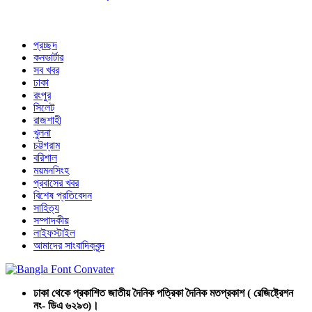
প্রচ্ছদ
কনভার্টার
সব খবর
ঢাকা
রংপুর
সিলেট
রাজশাহী
খুলনা
চট্টগ্রাম
বরিশাল
ময়মনসিংহ
প্রবাসের খবর
বিশেষ প্রতিবেদন
সাহিত্য
সম্পাদকীয়
লাইফস্টাইল
আমাদের সাংবাদিকবৃন্দ
ঢাকা থেকে প্রকাশিত জাতীয় দৈনিক পত্রিকা দৈনিক মতপ্রকাশ ( রেজিষ্ট্রেশন
নং- ডিএ ৬২৯৩)।