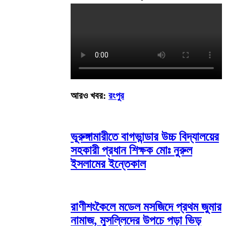
আরও খবর:
রংপুর
ভূরুঙ্গামারীতে বাগভান্ডার উচ্চ বিদ্যালয়ের
সহকারী প্রধান শিক্ষক মোঃ নুরুল
ইসলামের ইন্তেকাল
রাণীশংকৈলে মডেল মসজিদে প্রথম জুমার
নামাজ, মুসল্লিদের উপচে পড়া ভিড়