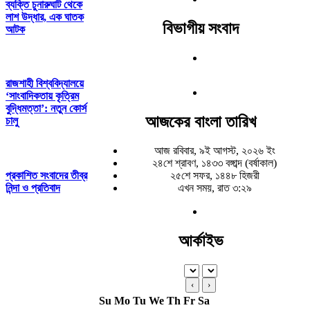
ব্যক্তি চুনারুঘাট থেকে
লাশ উদ্ধার, এক ঘাতক
বিভাগীয় সংবাদ
আটক
রাজশাহী বিশ্ববিদ্যালয়ে
‘সাংবাদিকতায় কৃত্রিম
বুদ্ধিমত্তা’: নতুন কোর্স
আজকের বাংলা তারিখ
চালু
আজ রবিবার, ৯ই আগস্ট, ২০২৬ ইং
২৪শে শ্রাবণ, ১৪৩৩ বঙ্গাব্দ (বর্ষাকাল)
প্রকাশিত সংবাদের তীব্র
২৫শে সফর, ১৪৪৮ হিজরী
নিন্দা ও প্রতিবাদ
এখন সময়, রাত ৩:২৯
আর্কাইভ
‹
›
Su
Mo
Tu
We
Th
Fr
Sa