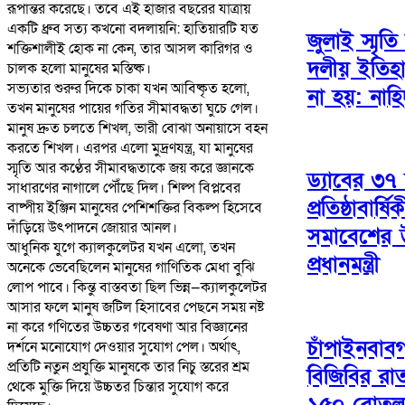
রূপান্তর করেছে। তবে এই হাজার বছরের যাত্রায়
একটি ধ্রুব সত্য কখনো বদলায়নি: হাতিয়ারটি যত
জুলাই স্মৃত
শক্তিশালীই হোক না কেন, তার আসল কারিগর ও
দলীয় ইতিহা
চালক হলো মানুষের মস্তিষ্ক।
​সভ্যতার শুরুর দিকে চাকা যখন আবিষ্কৃত হলো,
না হয়: নাহ
তখন মানুষের পায়ের গতির সীমাবদ্ধতা ঘুচে গেল।
মানুষ দ্রুত চলতে শিখল, ভারী বোঝা অনায়াসে বহন
করতে শিখল। এরপর এলো মুদ্রণযন্ত্র, যা মানুষের
স্মৃতি আর কণ্ঠের সীমাবদ্ধতাকে জয় করে জ্ঞানকে
ড্যাবের ৩৭
সাধারণের নাগালে পৌঁছে দিল। শিল্প বিপ্লবের
প্রতিষ্ঠাবার
বাষ্পীয় ইঞ্জিন মানুষের পেশিশক্তির বিকল্প হিসেবে
দাঁড়িয়ে উৎপাদনে জোয়ার আনল।
সমাবেশের 
​আধুনিক যুগে ক্যালকুলেটর যখন এলো, তখন
প্রধানমন্ত্রী
অনেকে ভেবেছিলেন মানুষের গাণিতিক মেধা বুঝি
লোপ পাবে। কিন্তু বাস্তবতা ছিল ভিন্ন—ক্যালকুলেটর
আসার ফলে মানুষ জটিল হিসাবের পেছনে সময় নষ্ট
না করে গণিতের উচ্চতর গবেষণা আর বিজ্ঞানের
চাঁপাইনবাবগ
দর্শনে মনোযোগ দেওয়ার সুযোগ পেল। অর্থাৎ,
প্রতিটি নতুন প্রযুক্তি মানুষকে তার নিচু স্তরের শ্রম
বিজিবির র
থেকে মুক্তি দিয়ে উচ্চতর চিন্তার সুযোগ করে
১৫০ বোতল