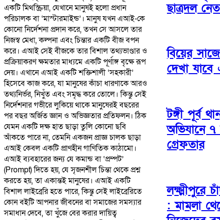
ছাত্রদল নে
একটি মিথস্ক্রিয়া, যেখানে মানুষই হলো প্রধান
পরিচালক বা ‘মাস্টারমাইন্ড’। মানুষ যখন এআই-কে
কোনো নির্দেশনা প্রদান করে, তখন সে আসলে তার
নিজস্ব মেধা, কল্পনা এবং চিন্তার একটি বীজ বপন
করে। এআই সেই বীজকে তার বিশাল তথ্যভাণ্ডার ও
বিয়ের সাজে
প্রক্রিয়াকরণ ক্ষমতার মাধ্যমে একটি পূর্ণাঙ্গ বৃক্ষে রূপ
দেখা যাবে
দেয়। এখানে এআই একটি শক্তিশালী ‘সহকারী’
হিসেবে কাজ করে, যা মানুষের কাঁচা ধারণাকে আরও
তথ্যনির্ভর, নিখুঁত এবং সমৃদ্ধ করে তোলে। কিন্তু সেই
নির্দেশনার গভীরে লুকিয়ে থাকে মানুষেরই বছরের
টঙ্গী পূর্ব 
পর বছর অর্জিত জ্ঞান ও অভিজ্ঞতার প্রতিফলন। ঠিক
যেমন একটি দক্ষ হাত ছাড়া তুলি কোনো ছবি
অভিযানে ৭
আঁকতে পারে না, তেমনি একজন প্রাজ্ঞ চালক ছাড়া
গ্রেফতার
এআই কেবল একটি প্রাণহীন গাণিতিক কাঠামো।
​এআই ব্যবহারের জন্য যে কমান্ড বা ‘প্রম্পট’
(Prompt) দিতে হয়, যে সৃজনশীল চিন্তা থেকে প্রশ্ন
করতে হয়, তা একান্তই মানুষের। এআই একটি
লক্ষ্মীপুরে 
বিশাল লাইব্রেরি হতে পারে, কিন্তু সেই লাইব্রেরিতে
কোন বইটি আপনার জীবনের বা সমাজের সমস্যার
: মামলা থে
সমাধান দেবে, তা খুঁজে বের করার দায়িত্ব