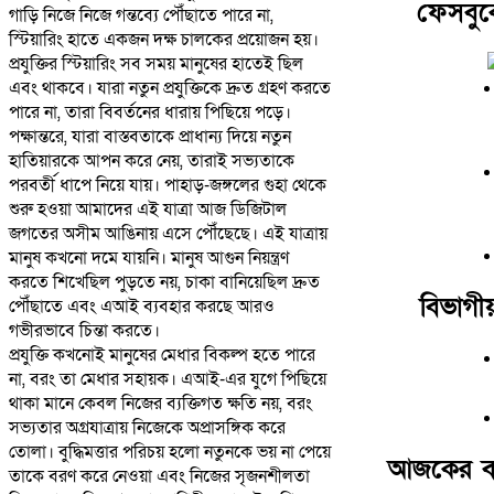
ফেসবু
​গাড়ি নিজে নিজে গন্তব্যে পৌঁছাতে পারে না,
স্টিয়ারিং হাতে একজন দক্ষ চালকের প্রয়োজন হয়।
প্রযুক্তির স্টিয়ারিং সব সময় মানুষের হাতেই ছিল
এবং থাকবে। যারা নতুন প্রযুক্তিকে দ্রুত গ্রহণ করতে
পারে না, তারা বিবর্তনের ধারায় পিছিয়ে পড়ে।
পক্ষান্তরে, যারা বাস্তবতাকে প্রাধান্য দিয়ে নতুন
হাতিয়ারকে আপন করে নেয়, তারাই সভ্যতাকে
পরবর্তী ধাপে নিয়ে যায়। পাহাড়-জঙ্গলের গুহা থেকে
শুরু হওয়া আমাদের এই যাত্রা আজ ডিজিটাল
জগতের অসীম আঙিনায় এসে পৌঁছেছে। এই যাত্রায়
মানুষ কখনো দমে যায়নি। মানুষ আগুন নিয়ন্ত্রণ
করতে শিখেছিল পুড়তে নয়, চাকা বানিয়েছিল দ্রুত
বিভাগী
পৌঁছাতে এবং এআই ব্যবহার করছে আরও
গভীরভাবে চিন্তা করতে।
​প্রযুক্তি কখনোই মানুষের মেধার বিকল্প হতে পারে
না, বরং তা মেধার সহায়ক। এআই-এর যুগে পিছিয়ে
থাকা মানে কেবল নিজের ব্যক্তিগত ক্ষতি নয়, বরং
সভ্যতার অগ্রযাত্রায় নিজেকে অপ্রাসঙ্গিক করে
তোলা। বুদ্ধিমত্তার পরিচয় হলো নতুনকে ভয় না পেয়ে
আজকের বা
তাকে বরণ করে নেওয়া এবং নিজের সৃজনশীলতা