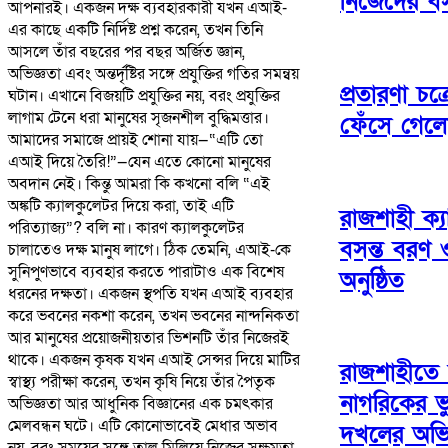
নিজেদের ব
আপনারই। একজন দক্ষ ব্যবহারকারী যখন এআই-
এর কাছে একটি নির্দিষ্ট প্রশ্ন করেন, তখন তিনি
আসলে তাঁর বছরের পর বছর অর্জিত জ্ঞান,
অভিজ্ঞতা এবং অন্তর্দৃষ্টির সঙ্গে প্রযুক্তির গতির সমন্বয়
প্রতারণা চক্
ঘটান। এখানে বিজয়টি প্রযুক্তির নয়, বরং প্রযুক্তির
লাগাম টেনে ধরা মানুষের সৃজনশীল বুদ্ধিমত্তার।
ফেঁসে গেল
​আমাদের সমাজে প্রায়ই শোনা যায়—“এটি তো
এআই দিয়ে তৈরি!”—যেন এতে কোনো মানুষের
অবদান নেই। কিন্তু আমরা কি কখনো বলি “এই
অঙ্কটি ক্যালকুলেটর দিয়ে করা, তাই এটি
রাজশাহী ক্য
পরিত্যাজ্য”? বলি না। কারণ ক্যালকুলেটর
বসন্ত বরণ
চালাতেও দক্ষ মানুষ লাগে। ঠিক তেমনি, এআই-কে
সুনিপুণভাবে ব্যবহার করতে পারাটাও এক বিশেষ
অনুষ্ঠিত
ধরনের দক্ষতা। একজন স্থপতি যখন এআই ব্যবহার
করে ভবনের নকশা করেন, তখন ভবনের নান্দনিকতা
আর মানুষের প্রয়োজনীয়তার ভিশনটি তাঁর নিজেরই
থাকে। একজন কৃষক যখন এআই সেন্সর দিয়ে মাটির
রাজশাহীতে 
স্বাস্থ্য পরীক্ষা করেন, তখন কৃষি নিয়ে তাঁর পৈতৃক
নাগরিকের ভ
অভিজ্ঞতা আর আধুনিক বিজ্ঞানের এক চমৎকার
মেলবন্ধন ঘটে। এটি কোনোভাবেই মেধার অভাব
দখলের অভ
নয়, বরং সময়ের সঙ্গে তাল মিলিয়ে নিজের সক্ষমতা