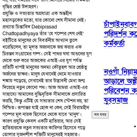
বৃদ্ধির শ্রেষ্ঠ উদাহরণ।
​প্রযুক্তি ও সভ্যতার অগ্রযাত্রা এক অন্তহীন
মহাসড়কের মতো, যার কোনো শেষ সীমানা নেই।
চাঁপাইনবাবগ
প্রখ্যাত চিন্তাবিদ Debiprasad
পরিদর্শন 
Chattopadhyaya তাঁর ‘যে গল্পের শেষ নেই’
বইটিতে মানুষের যে বিবর্তনীয় আখ্যান তুলে
কর্মকর্তা
ধরেছিলেন, তা মূলত অজানাকে জয় করার এক
চিরন্তন সংগ্রামের গল্প। সেই পাথর ঘষা আগুনের যুগ
থেকে শুরু করে আজকের এআই-এর যুগ পর্যন্ত
প্রতিটি ধাপই মানুষের অদম্য কৌতূহল আর শ্রেষ্ঠত্ব
নওগাঁ নিয়া
অর্জনের স্বাক্ষর। মানুষ যেখানেই থেমে যাওয়ার
আড়ালে অশ্লী
শঙ্কায় পড়েছে, সেখানেই তার উদ্ভাবনী মেধা জন্ম
দিয়েছে নতুন কোনো পথ। আজ আমরা এআই-এর
পরিবেশন কর
সাহায্যে আমাদের বুদ্ধিবৃত্তিক সীমানাকে প্রসারিত
যুবসমাজ
করছি, কিন্তু এটিই যে সভ্যতার শেষ স্টেশন নয়, তা
নিশ্চিত। রূপান্তর যাই হোক না কেন, সেই বিরামহীন
গল্পের মূল নায়ক হিসেবে থেকে যাবে ‘মানুষ’।
সব খবর
কারণ প্রযুক্তি কেবল একটি হাতিয়ার, আর সেই
হাতিয়ারকে নতুন সভ্যতার কারিগর হিসেবে গড়ে
তোলার সৃজনশীল শক্তিটি মানুষেরই সহজাত।