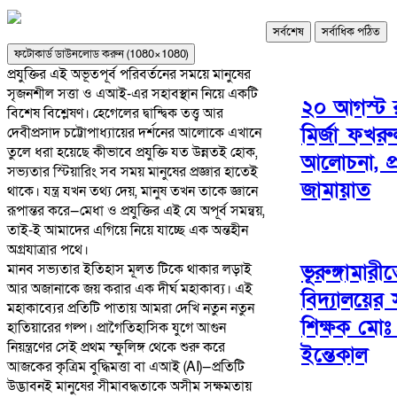
সর্বশেষ
সর্বাধিক পঠিত
ফটোকার্ড ডাউনলোড করুন (1080×1080)
​প্রযুক্তির এই অভূতপূর্ব পরিবর্তনের সময়ে মানুষের
সৃজনশীল সত্তা ও এআই-এর সহাবস্থান নিয়ে একটি
২০ আগস্ট রাষ
বিশেষ বিশ্লেষণ। হেগেলের দ্বান্দ্বিক তত্ত্ব আর
মির্জা ফখর
দেবীপ্রসাদ চট্টোপাধ্যায়ের দর্শনের আলোকে এখানে
তুলে ধরা হয়েছে কীভাবে প্রযুক্তি যত উন্নতই হোক,
আলোচনা, প্র
সভ্যতার স্টিয়ারিং সব সময় মানুষের প্রজ্ঞার হাতেই
জামায়াত
থাকে। যন্ত্র যখন তথ্য দেয়, মানুষ তখন তাকে জ্ঞানে
রূপান্তর করে—মেধা ও প্রযুক্তির এই যে অপূর্ব সমন্বয়,
তাই-ই আমাদের এগিয়ে নিয়ে যাচ্ছে এক অন্তহীন
অগ্রযাত্রার পথে।
ভূরুঙ্গামারী
​মানব সভ্যতার ইতিহাস মূলত টিকে থাকার লড়াই
আর অজানাকে জয় করার এক দীর্ঘ মহাকাব্য। এই
বিদ্যালয়ের 
মহাকাব্যের প্রতিটি পাতায় আমরা দেখি নতুন নতুন
শিক্ষক মোঃ
হাতিয়ারের গল্প। প্রাগৈতিহাসিক যুগে আগুন
নিয়ন্ত্রণের সেই প্রথম স্ফুলিঙ্গ থেকে শুরু করে
ইন্তেকাল
আজকের কৃত্রিম বুদ্ধিমত্তা বা এআই (AI)—প্রতিটি
উদ্ভাবনই মানুষের সীমাবদ্ধতাকে অসীম সক্ষমতায়