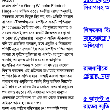
দিয়েছে।
​জার্মান দার্শনিক Georg Wilhelm Friedrich
সিরাপসহ 
Hegel-এর দ্বান্দ্বিক তত্ত্বের জনপ্রিয় ব্যাখ্যা অনুযায়ী,
সভ্যতার কোনো কিছুই স্থির নয়; বরং প্রতিটি অবস্থান
বা ‘বাদ’ (Thesis)-এর বিপরীতে একটি ‘প্রতিবাদ’
(Antithesis) তৈরি হয় এবং এই দুইয়ের সংঘাত ও
শিক্ষকের বির
সমন্বয় থেকেই জন্ম নেয় একটি উন্নততর অবস্থা বা
ম্যাসেঞ্জারে ক
‘সংবাদ’ (Synthesis)। মানুষের আদিম জীবনধারা
যদি হয় প্রারম্ভিক অবস্থান, তবে প্রযুক্তি ও বিজ্ঞানের
অভিযোগ
প্রতিটি নতুন চ্যালেঞ্জ ছিল তার বিপরীত শক্তি। আজ
আমরা যে কৃত্রিম বুদ্ধিমত্তা বা এআই-এর যুগে প্রবেশ
করেছি, তা মূলত মানবিক মেধা ও আধুনিক
যন্ত্রশক্তির এক অনন্য ‘সংবাদ’ বা সমন্বয়। হেগেল
রাজধানীতে 
বিশ্বাস করতেন, এই প্রক্রিয়ার মাধ্যমেই মানবসভ্যতা
গ্রেপ্তার, ম
পূর্ণতার দিকে এগিয়ে যায়। এআই হয়তো আজকের
অন্যতম বড় প্রযুক্তিগত অর্জন, কিন্তু দ্বান্দ্বিক নিয়মেই
এটি ভবিষ্যতে আরও উন্নত কোনো সত্য বা প্রযুক্তির
পথ প্রশস্ত করবে। এই অগ্রযাত্রা আসলে মানুষের
৫ আগস্ট ও
চেতনারই ক্রমবিকাশ, যা এক স্তর থেকে উচ্চতর স্তরে
অবিরত আরোহণ করে চলে।
রাতের স্মৃত
​মানুষ এবং কৃত্রিম বুদ্ধিমত্তার (AI) সম্পর্কটি মূলত