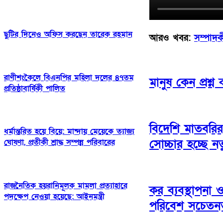
ছুটির দিনেও অফিস করছেন তারেক রহমান
আরও খবর:
সম্পাদ
রাণীশংকৈলে বিএনপির মহিলা দলের ৪৭তম
মানুষ কেন প্রশ্ন
প্রতিষ্ঠাবার্ষিকী পালিত
বিদেশি মাতবরির 
ধর্মান্তরিত হয়ে বিয়ে: মান্দায় মেয়েকে ত্যাজ্য
সোচ্চার হচ্ছে 
ঘোষণা, প্রতীকী শ্রাদ্ধ সম্পন্ন পরিবারের
রাজনৈতিক হয়রানিমূলক মামলা প্রত্যাহারে
কর ব্যবস্থাপনা
পদক্ষেপ নেওয়া হয়েছে: আইনমন্ত্রী
পরিবেশ সচেতনতা