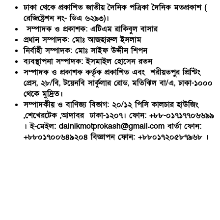
ঢাকা থেকে প্রকাশিত জাতীয় দৈনিক পত্রিকা দৈনিক মতপ্রকাশ (
রেজিষ্ট্রেশন নং- ডিএ ৬২৯৩)।
সম্পাদক ও প্রকাশক: এটিএম রাকিবুল বাসার
প্রধান সম্পাদক: মোঃ আজহারুল ইসলাম
নির্বাহী সম্পাদক: মোঃ সাইফ উদ্দীন শিপন
ব্যবস্থাপনা সম্পাদক: ইসমাইল হোসেন রতন
সম্পাদক ও প্রকাশক কর্তৃক প্রকাশিত এবং শরীয়তপুর প্রিন্টিং
প্রেস, ২৮/বি, টয়েনবি সার্কুলার রোড, মতিঝিল বা/এ, ঢাকা-১০০০
থেকে মুদ্রিত।
সম্পাদকীয় ও বাণিজ্য বিভাগ: ২০/১২ পিসি কালচার হাউজিং
,শেখেরটেক ,আদাবর ঢাকা-১২০৭। ফোন: +৮৮-০১৭১৭৭০৬৬৯৯
। ই-মেইল: dainikmotprokash@gmail.com বার্তা ফোন:
+৮৮০১৭০০৬৪৯২০৪ বিজ্ঞাপন ফোন: +৮৮০১৭২০৫৮৭৯৬৮ ।