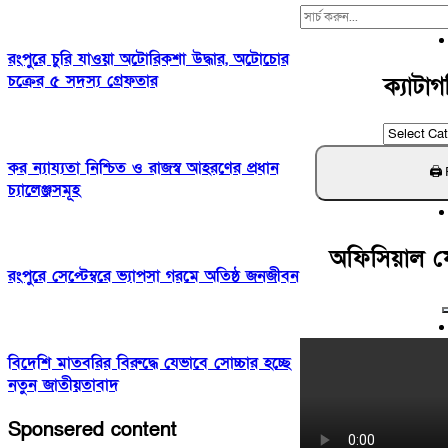
Search
For:
রংপুরে চুরি যাওয়া অটোরিকশা উদ্ধার, অটোচোর
চক্রের ৫ সদস্য গ্রেফতার
ক্যাটাগ
ক্যাটাগরি
খুঁজুন
কর ন্যায্যতা নিশ্চিত ও রাজস্ব আহরণের প্রধান
চ্যালেঞ্জসমূহ
অফিসিয়াল 
রংপুরে সেপ্টেম্বরে ভ্যাপসা গরমে অতিষ্ঠ জনজীবন
বিদেশি মাতবরির বিরুদ্ধে যেভাবে সোচ্চার হচ্ছে
নতুন জাতীয়তাবাদ
Sponsered content