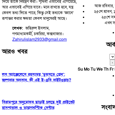
দিয়ে তাকে নিয়ন্ত্রণ করা। পৃথিবী এভাবেই এগিয়েছে,
আজ রবিবার,
আর এভাবেই এগিয়ে যাবে। মনে রাখতে হবে, যন্ত্র
২৫শে শ্রাবণ, ১
কেবল তথ্য দিতে পারে, কিন্তু সেই তথ্যকে ‘জ্ঞানে’
২৫শে সফ
রূপান্তর করার ক্ষমতা কেবল মানুষেরই আছে।
এখন সম
​লেখক:
জহিরুল ইসলাম,
গণমাধ্যমকর্মী, চকরিয়া, কক্সবাজার।
Zahirulislam2933@gmail.com
আর্
আরও খবর
‹
Su
Mo
Tu
We
Th
Fr
লস অ্যাঞ্জেলেসে রহস্যময় ‘ডুমসডে প্লেন’:
জল্পনার অবসান, কী এই ই–৪বি নাইটওয়াচ?
বিরামপুরে অনুমোদন ছাড়াই চলছে দুই প্রাইভেট
সংবাদ
হাসপাতাল ও ডায়াগনস্টিক সেন্টার