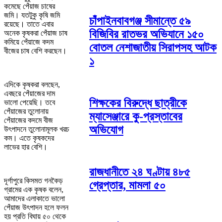
কমেছে পেঁয়াজ চাষের
জমি। যতটুকু কৃষি জমি
চাঁপাইনবাবগঞ্জ সীমান্তে ৫৯
রয়েছে। তাতে এবার
বিজিবির রাতভর অভিযানে ১৫০
অনেক কৃষকরা পেঁয়াজ চাষ
কমিয়ে পেঁয়াজে কদম
বোতল নেশাজাতীয় সিরাপসহ আটক
বীজের চাষ বেশি করছেন।
১
এদিকে কৃষকরা বলছেন,
এবছরে পেঁয়াজের দাম
শিক্ষকের বিরুদ্ধে ছাত্রীকে
ভালো পেয়েছি। তবে
পেঁয়াজের তুলোনায়
ম্যাসেঞ্জারে কু-প্রস্তাবের
পেঁয়াজের কদমে বীজ
অভিযোগ
উৎপাদনে তুলোনামূলক খরচ
কম। এতে কৃষকদের
লাভের হার বেশি।
রাজধানীতে ২৪ ঘণ্টায় ৪৮৫
দূর্গাপুরে কিসমত গনকৈড়
গ্রেপ্তার, মামলা ৫০
গ্রামের এক কৃষক বলেন,
আমাদের এলাকাতে ভালো
পেঁয়াজ উৎপাদন হলে ফলন
হয় প্রতি বিঘায় ৫০ থেকে