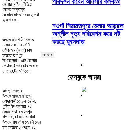
পরিদর্শন করেন আনসার কর্মকর্তা
জেলার চাহিদা মিটিয়ে
দেশের অন্যান্য
জেলাগুলোতে সরবরাহ করা
হয়ে থাকে।
নওগাঁ নিয়ামতপুরে মেলার আড়ালে
অশ্লীল নৃত্য পরিবেশন করে নষ্ট
এবছর রাজশাহী জেলার
করছে যুবসমাজ
মধ্যে সবচেয়ে বেশি
পেঁয়াজের (কদম) চাষ
সব খবর
হয়েছে দুর্গাপুর
উপজেলায়। এই জেলায়
পেঁয়াজ বীজের চাষ হয়েছে
১০৫ হেক্টর জমিতে।
ফেসবুকে আমরা
এছাড়া জেলার
উপজেলাগুলোর মধ্যে
গোদাগাড়ীতে ৮৫ হেক্টর,
পুঠিয়া উপজেলায় ৭০
হেক্টর, পবা, মোহনপুর,
বাগমারা, চারঘাট ও বাঘা
উপজেলায় পেঁয়াজের বীজের
চাষ হয়েছে ৫ থেকে ১০