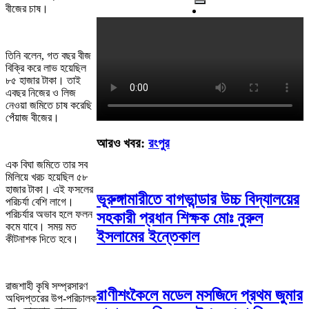
বীজের চাষ।
তিনি বলেন, গত বছর বীজ
বিক্রি করে লাভ হয়েছিল
৮৫ হাজার টাকা। তাই
এবছর নিজের ও লিজ
নেওয়া জমিতে চাষ করেছি
পেঁয়াজ বীজের।
আরও খবর:
রংপুর
এক বিঘা জমিতে তার সব
মিলিয়ে খরচ হয়েছিল ৫৮
হাজার টাকা। এই ফসলের
ভূরুঙ্গামারীতে বাগভান্ডার উচ্চ বিদ্যালয়ের
পরিচর্যা বেশি লাগে।
পরিচর্যার অভাব হলে ফলন
সহকারী প্রধান শিক্ষক মোঃ নুরুল
কমে যাবে। সময় মত
ইসলামের ইন্তেকাল
কীটনাশক দিতে হবে।
রাজশাহী কৃষি সম্প্রসারণ
রাণীশংকৈলে মডেল মসজিদে প্রথম জুমার
অধিদপ্তরের উপ-পরিচালক