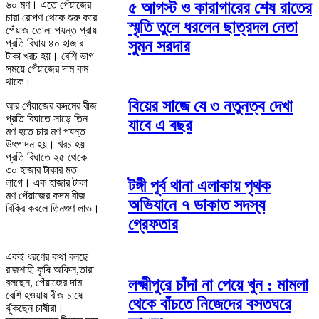
৫ আগস্ট ও কারাগারের শেষ রাতের
৬০ মণ। এতে পেঁয়াজের
চারা রোপণ থেকে শুরু করে
স্মৃতি তুলে ধরলেন ছাত্রদল নেতা
পেঁয়াজ তোলা পযন্ত প্রায়
সুমন সরদার
প্রতি বিঘায় ৪০ হাজার
টাকা খরচ হয়। বেশি ভাগ
সময়ে পেঁয়াজের দাম কম
থাকে।
বিয়ের সাজে যে ৩ নতুনত্ব দেখা
আর পেঁয়াজের কদমের বীজ
প্রতি বিঘাতে সাড়ে তিন
যাবে এ বছর
মণ হতে চার মণ পযন্ত
উৎপাদন হয়। খরচ হয়
প্রতি বিঘাতে ২৫ থেকে
৩০ হাজার টাকার মত
লাগে। এক হাজার টাকা
টঙ্গী পূর্ব থানা এলাকায় পৃথক
মণ পেঁয়াজের কদম বীজ
অভিযানে ৭ ডাকাত সদস্য
বিক্রি করলে তিনগুণ লাভ।
গ্রেফতার
একই ধরণের কথা বলছে
রাজশাহী কৃষি অফিস,তারা
লক্ষ্মীপুরে চাঁদা না পেয়ে খুন : মামলা
বলছেন, পেঁয়াজের দাম
বেশি হওয়ায় বীজ চাষে
থেকে বাঁচতে নিজেদের বসতঘরে
ঝুঁকছেন চাষীরা।