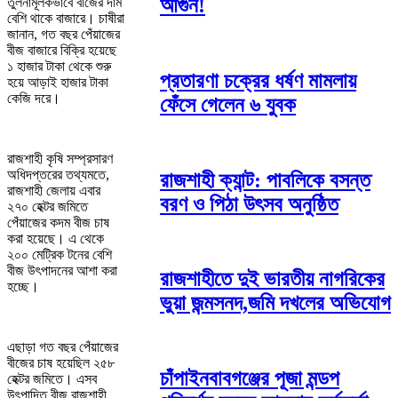
আগুন!
তুলনামূলকভাবে বীজের দাম
বেশি থাকে বাজারে। চাষীরা
জানান, গত বছর পেঁয়াজের
বীজ বাজারে বিক্রি হয়েছে
১ হাজার টাকা থেকে শুরু
প্রতারণা চক্রের ধর্ষণ মামলায়
হয়ে আড়াই হাজার টাকা
কেজি দরে।
ফেঁসে গেলেন ৬ যুবক
রাজশাহী কৃষি সম্প্রসারণ
অধিদপ্তরের তথ্যমতে,
রাজশাহী ক্যান্ট: পাবলিকে বসন্ত
রাজশাহী জেলায় এবার
বরণ ও পিঠা উৎসব অনুষ্ঠিত
২৭০ হেক্টর জমিতে
পেঁয়াজের কদম বীজ চাষ
করা হয়েছে। এ থেকে
২০০ মেট্রিক টনের বেশি
বীজ উৎপাদনের আশা করা
রাজশাহীতে দুই ভারতীয় নাগরিকের
হচ্ছে।
ভুয়া জন্মসনদ,জমি দখলের অভিযোগ
এছাড়া গত বছর পেঁয়াজের
বীজের চাষ হয়েছিল ২৫৮
চাঁপাইনবাবগঞ্জের পূজা মন্ডপ
হেক্টর জমিতে। এসব
উৎপাদিত বীজ রাজশাহী