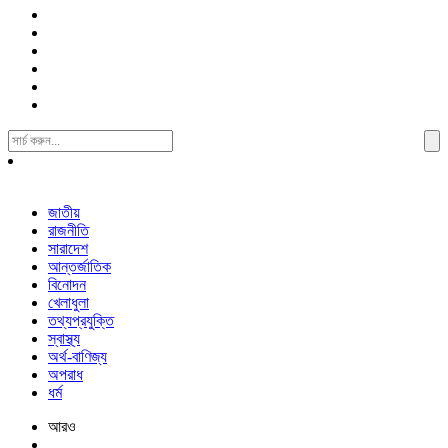
Search
For:
জাতীয়
রাজনীতি
সারাদেশ
আন্তর্জাতিক
বিনোদন
খেলাধুলা
তথ্যপ্রযুক্তি
স্বাস্থ্য
অর্থ-বাণিজ্য
অপরাধ
ধর্ম
আরও