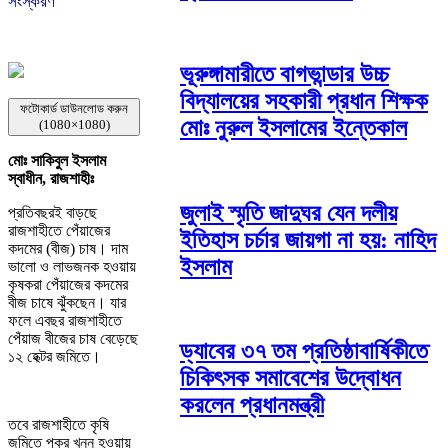
সংস্করণ
ভূরুঙ্গামারীতে বাগভান্ডার উচ্চ
বিদ্যালয়ের সহকারী প্রধান শিক্ষক
ফটোকার্ড ডাউনলোড করুন
মোঃ নুরুল ইসলামের ইন্তেকাল
(1080×1080)
মোঃ সাকিবুল ইসলাম
স্বাধীন, রাজশাহীঃ
জুলাই স্মৃতি জাদুঘর যেন দলীয়
প্রতিবছরই বাড়ছে
রাজশাহীতে পেঁয়াজের
ইতিহাস চর্চার জায়গা না হয়: নাহিদ
কদমের (বীজ) চাষ। দাম
ইসলাম
ভালো ও লাভজনক হওয়ায়
কৃষকরা পেঁয়াজের কদমের
বীজ চাষে ঝুঁকছেন। যার
ফলে এবছর রাজশাহীতে
পেঁয়াজ বীজের চাষ বেড়েছে
ড্যাবের ৩৭ তম প্রতিষ্ঠাবার্ষিকীতে
১২ হেক্টর জমিতে।
চিকিৎসক সমাবেশের উদ্বোধন
করলেন প্রধানমন্ত্রী
তবে রাজশাহীতে কৃষি
জমিতে পুকুর খনন হওয়ায়