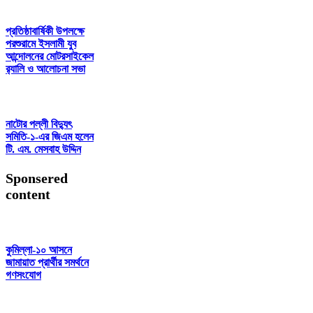
প্রতিষ্ঠাবার্ষিকী উপলক্ষে
পরশুরামে ইসলামী যুব
আন্দোলনের মোটরসাইকেল
র‌্যালি ও আলোচনা সভা
নাটোর পল্লী বিদ্যুৎ
সমিতি-১-এর জিএম হলেন
টি. এম. মেসবাহ উদ্দিন
Sponsered
content
কুমিল্লা-১০ আসনে
জামায়াত প্রার্থীর সমর্থনে
গণসংযোগ