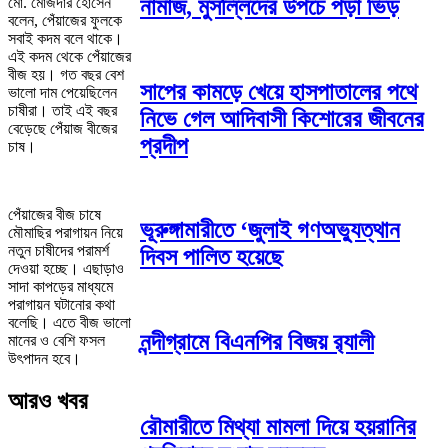
নামাজ, মুসল্লিদের উপচে পড়া ভিড়
মো. মোজদার হোসেন
বলেন, পেঁয়াজের ফুলকে
সবাই কদম বলে থাকে।
এই কদম থেকে পেঁয়াজের
বীজ হয়। গত বছর বেশ
সাপের কামড়ে খেয়ে হাসপাতালের পথে
ভালো দাম পেয়েছিলেন
চাষীরা। তাই এই বছর
নিভে গেল আদিবাসী কিশোরের জীবনের
বেড়েছে পেঁয়াজ বীজের
প্রদীপ
চাষ।
পেঁয়াজের বীজ চাষে
ভূরুঙ্গামারীতে ‘জুলাই গণঅভ্যুত্থান
মৌমাছির পরাগায়ন নিয়ে
নতুন চাষীদের পরামর্শ
দিবস পালিত হয়েছে
দেওয়া হচ্ছে। এছাড়াও
সাদা কাপড়ের মাধ্যমে
পরাগায়ন ঘটানোর কথা
বলেছি। এতে বীজ ভালো
নন্দীগ্রামে বিএনপির বিজয় র‌্যালী
মানের ও বেশি ফসল
উৎপাদন হবে।
আরও খবর
রৌমারীতে মিথ্যা মামলা দিয়ে হয়রানির