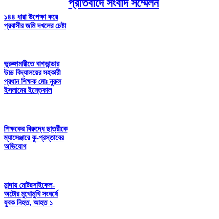
প্রতিবাদে সংবাদ সম্মেলন
১৪৪ ধারা উপেক্ষা করে
প্রবাসীর জমি দখলের চেষ্টা
ভূরুঙ্গামারীতে বাগভান্ডার
উচ্চ বিদ্যালয়ের সহকারী
প্রধান শিক্ষক মোঃ নুরুল
ইসলামের ইন্তেকাল
শিক্ষকের বিরুদ্ধে ছাত্রীকে
ম্যাসেঞ্জারে কু-প্রস্তাবের
অভিযোগ
মান্দায় মোটরসাইকেল-
অটোর মুখোমুখি সংঘর্ষে
যুবক নিহত, আহত ১