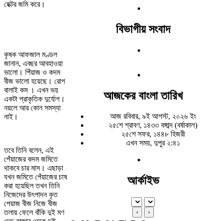
হেক্টর জমি করে।
বিভাগীয় সংবাদ
কৃষক আফজাল মণ্ডল
জানান, এবছর আবহাওয়া
ভালো। পিঁয়াজ ও কদম
বীজ ভালো হয়েছে। রোগ
বালাই কম । এখন ভয়
আজকের বাংলা তারিখ
একটা প্রাকৃতিক দুর্যোগ।
নয়লে আর কোন সমস্যা
আজ রবিবার, ৯ই আগস্ট, ২০২৬ ইং
নাই।
২৫শে শ্রাবণ, ১৪৩৩ বঙ্গাব্দ (বর্ষাকাল)
২৫শে সফর, ১৪৪৮ হিজরী
এখন সময়, দুপুর ২:৪১
তবে তিনি বলেন, এই
পেঁয়াজের কদম জমিতে
থাকবে চার মাস। এছাড়া
যখন জমিতে পেঁয়াজের চাষ
আর্কাইভ
করা হয়েছিল তখন তিনি
নিজেদের উৎপাদন কৃত
পেয়াজ বীজ নিজে বীজ
তলায় ফেলে বাঁকি দুই মণ
‹
›