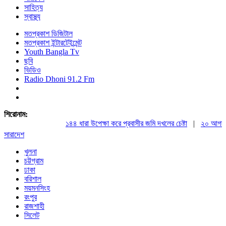
সাহিত্য
স্বাস্থ্য
মতপ্রকাশ ডিজিটাল
মতপ্রকাশ ইন্টারটেইন্মেন্ট
Youth Bangla Tv
ছবি
ভিডিও
Radio Dhoni 91.2 Fm
শিরোনাম:
১৪৪ ধারা উপেক্ষা করে প্রবাসীর জমি দখলের চেষ্টা
|
২০ আগস্ট রাষ্
সারাদেশ
খুলনা
চট্টগ্রাম
ঢাকা
বরিশাল
ময়মনসিংহ
রংপুর
রাজশাহী
সিলেট