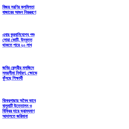
বিজয় সরণির কলমিলতা
বাজারের আগুন নিয়ন্ত্রণে
এবার কুরবানিযোগ্য পশু
সোয়া কোটি, উদ্বৃত্ত
থাকতে পারে ২০ লাখ
জবির কেন্দ্রীয় মসজিদে
সময়সীমা নির্ধারণ, ক্ষোভে
ফুঁসছে শিক্ষার্থী
ঝিকরগাছায় অবৈধ ভাবে
বালুমাটি উত্তোলন ও
বিক্রির দায়ে ভ্রাম্যমাণ
আদালতে জরিমানা