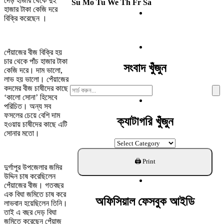
দেড় হাজার থেকে দুই
Su
Mo
Tu
We
Th
Fr
Sa
হাজার টাকা কেজি দরে
বিক্রি করেছেন ।
পেঁয়াজের বীজ বিক্রি হয়
চার থেকে পাঁচ হাজার টাকা
সংবাদ খুঁজুন
কেজি দরে। দাম ভালো,
লাভ হয় ভালো। পেঁয়াজের
কদমের বীজ চাষীদের কাছে
Search
‘কালো সোনা’ হিসেবে
For:
পরিচিত। অন্য সব
ফসলের চেয়ে বেশি দাম
ক্যাটাগরি খুঁজুন
হওয়ায় চাষীদের কাছে এটি
সোনার মতো।
ক্যাটাগরি
খুঁজুন
দুর্গাপুর উপজেলার জমির
উদ্দিন চাষ করেছিলেন
পেঁয়াজের বীজ। গতবছর
এক বিঘা জমিতে চাষ করে
অফিসিয়াল ফেসবুক আইডি
লাভবান হয়েছিলেন তিনি।
তাই এ বছর দেড় বিঘা
জমিতে করেছেন পেঁয়াজ