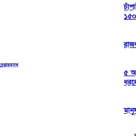
চাঁপ
১৫০
রাজধ
েয়ারম্যান
৫ আ
ধরল
মানু