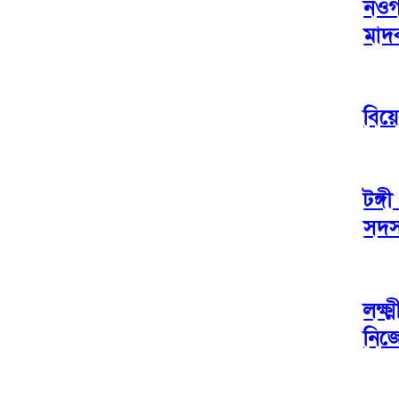
নওগ
মাদক
বিয়
টঙ্গ
সদস্
লক্ষ
নিজ