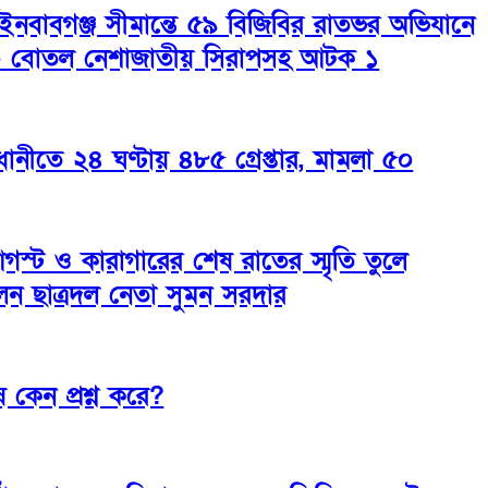
াইনবাবগঞ্জ সীমান্তে ৫৯ বিজিবির রাতভর অভিযানে
 বোতল নেশাজাতীয় সিরাপসহ আটক ১
ানীতে ২৪ ঘণ্টায় ৪৮৫ গ্রেপ্তার, মামলা ৫০
গস্ট ও কারাগারের শেষ রাতের স্মৃতি তুলে
েন ছাত্রদল নেতা সুমন সরদার
ষ কেন প্রশ্ন করে?