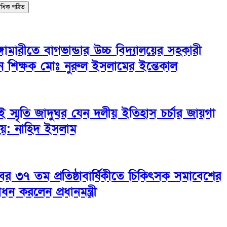
বাধিক পঠিত
ঙ্গামারীতে বাগভান্ডার উচ্চ বিদ্যালয়ের সহকারী
ান শিক্ষক মোঃ নুরুল ইসলামের ইন্তেকাল
ই স্মৃতি জাদুঘর যেন দলীয় ইতিহাস চর্চার জায়গা
হয়: নাহিদ ইসলাম
বের ৩৭ তম প্রতিষ্ঠাবার্ষিকীতে চিকিৎসক সমাবেশের
োধন করলেন প্রধানমন্ত্রী